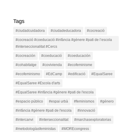
Tags
#ciudadcuidadora
#ciudadeducadora
#cocreació
#cocreació #coeducació #infància #gènere #pati de l’escola
#interseccionalitat #Cercs
#cocreación
#coeducació
#coeducación
#cohabitatge
#covivienda
#ecofeminisme
#ecofeminismo
#EdCamp
#edificació
#EqualSaree
#EqualSaree #Escola d'arts
#EqualSaree #infància #gènere #pati de l'escola
#espacio público
#espai urbà
#feminismos
#género
#infància #gènere #pati de l'escola
#innovació
#intercanvi
#interseccionalitat
#marchasexploratorias
#metodologíasfeministas
#MOREcongress