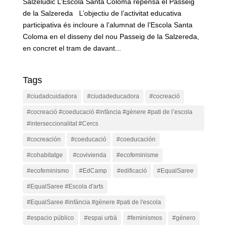
Salzelúdic L’Escola Santa Coloma repensa el Passeig
de la Salzereda L’objectiu de l’activitat educativa
participativa és incloure a l’alumnat de l’Escola Santa
Coloma en el disseny del nou Passeig de la Salzereda,
en concret el tram de davant...
Tags
#ciudadcuidadora
#ciudadeducadora
#cocreació
#cocreació #coeducació #infància #gènere #pati de l’escola
#interseccionalitat #Cercs
#cocreación
#coeducació
#coeducación
#cohabitatge
#covivienda
#ecofeminisme
#ecofeminismo
#EdCamp
#edificació
#EqualSaree
#EqualSaree #Escola d'arts
#EqualSaree #infància #gènere #pati de l'escola
#espacio público
#espai urbà
#feminismos
#género