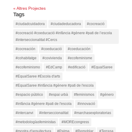
« Altres Projectes
Tags
#ciudadcuidadora
#ciudadeducadora
#cocreació
#cocreació #coeducació #infància #gènere #pati de l’escola
#interseccionalitat #Cercs
#cocreación
#coeducació
#coeducación
#cohabitatge
#covivienda
#ecofeminisme
#ecofeminismo
#EdCamp
#edificació
#EqualSaree
#EqualSaree #Escola d'arts
#EqualSaree #infància #gènere #pati de l'escola
#espacio público
#espai urbà
#feminismos
#género
#infància #gènere #pati de l'escola
#innovació
#intercanvi
#interseccionalitat
#marchasexploratorias
#metodologíasfeministas
#MOREcongress
#mostra d'arquitectura
#Palma
#Remoblar
#Terrasa