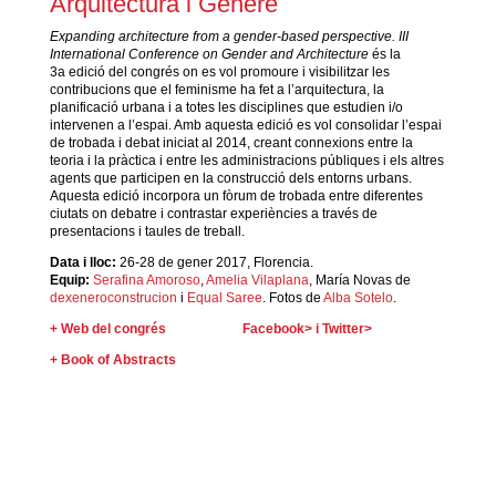
Arquitectura i Gènere
Expanding architecture from a gender-based perspective. III
International Conference on Gender and Architecture
és la
3a edició del congrés on es vol promoure i visibilitzar les
contribucions que el feminisme ha fet a l’arquitectura, la
planificació urbana i a totes les disciplines que estudien i/o
intervenen a l’espai. Amb aquesta edició es vol consolidar l’espai
de trobada i debat iniciat al 2014, creant connexions entre la
teoria i la pràctica i entre les administracions públiques i els altres
agents que participen en la construcció dels entorns urbans.
Aquesta edició incorpora un fòrum de trobada entre diferentes
ciutats on debatre i contrastar experiències a través de
presentacions i taules de treball.
Data i lloc:
26-28 de gener 2017, Florencia.
Equip:
Serafina Amoroso
,
Amelia Vilaplana
, María Novas de
dexeneroconstrucion
i
Equal Saree
. Fotos de
Alba Sotelo
.
+
Web del congré
s
Facebook
> i
Twitter
>
+ Book of Abstracts