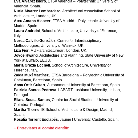
Eva Álvarez Isidro
, ETSA Valencia – Polytechnic University of
Valencia, Spain.
Nuria Álvarez Lombardero
, Architectural Association School of
Architecture, London, UK.
Atxu Amann Alcocer
, ETSA Madrid – Polytechnic University of
Madrid, Spain.
Laura Andreini
, School of Architecture, Univeristy of Florence,
Italy.
Nerea Calvillo González
, Centre for Interdisciplinary
Methodologies, University of Warwick, UK.
Liza Fior
, MUF architecture/art, London, UK.
Joyce Hwang
, Architecture and Planning, State University of New
York at Buffalo, EEUU.
Maria Grazia Eccheli
, School of Architecture, Univeristy of
Florence, Italy.
Zaida Muxí Martínez
, ETSA Barcelona – Polytechnic University of
Catalunya, Barcelona, Spain.
Anna Ortiz Guitart
, Autonomous University of Barcelona, Spain.
Patricia Santos Pedrosa
, LABART Lusófona University, Lisbon,
Portugal.
Eliana Sousa Santos
, Centre for Social Studies – University of
Coimbra, Portugal.
Martha Thorne
, IE School of Architecture & Design, Madrid,
Spain.
Rosalía Torrent Esclapés
, Jaume I University, Castelló, Spain.
+ Entrevistes al comitè científic