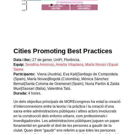
Cities Promoting Best Practices
Data i lloc:
27 de gener, UniFi, Florència.
Equip:
Serafina Amoroso
,
Amelia Vilaplana
,
María Novas
i
Equal
Saree
.
Participants:
Viena (Austria), Eva Kail|Santiago de Compostela
(Spain), María Novas|Bogotá (Colombia), Mónica Sánchez
Bernal|Santa Coloma de Gramenet (Spain), Nuria Parlón & Zaida
Muxí|Sassari (Italia), Valentina Talú.
Durada:
4 hores.
Un dels objectius principals de MOREcongress ha estat la creació
d’interconnexions entre la teoria i la pràctica i la creació d’una
xarxa entre administracions públiques i altres actors involucrats
en la construcció dels entorns urbans, com professionals i
investigadors/es. Les administracions públiques juguen un paper
fonamental en garantir el dret de les persones a gaudir de la
ciutat. Quan diem “gaudir” ens referim a que totes les persones