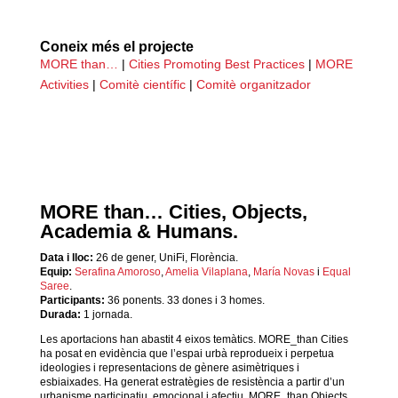
Coneix més el projecte
MORE than…
|
Cities Promoting Best Practices
|
MORE
Activities
|
Comitè científic
|
Comitè organitzador
MORE than… Cities, Objects,
Academia & Humans.
Data i lloc:
26 de gener, UniFi, Florència.
Equip:
Serafina Amoroso
,
Amelia Vilaplana
,
María Novas
i
Equal
Saree
.
Participants:
36 ponents. 33 dones i 3 homes.
Durada:
1 jornada.
Les aportacions han abastit 4 eixos temàtics. MORE_than Cities
ha posat en evidència que l’espai urbà reprodueix i perpetua
ideologies i representacions de gènere asimètriques i
esbiaixades. Ha generat estratègies de resistència a partir d’un
urbanisme participatiu, emocional i afectiu. MORE_than Objects