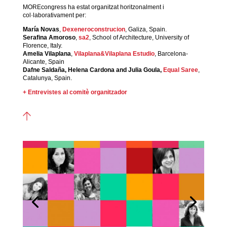
MOREcongress ha estat organitzat horitzonalment i
col·laborativament per:
María Novas
,
Dexeneroconstrucion
, Galiza, Spain.
Serafina Amoroso
,
sa2
, School of Architecture, University of
Florence, Italy.
Amelia Vilaplana
,
Vilaplana&Vilaplana Estudio
, Barcelona-
Alicante, Spain
Dafne Saldaña, Helena Cardona
and Julia Goula,
Equal Saree
,
Catalunya, Spain.
+ Entrevistes al comitè organitzador