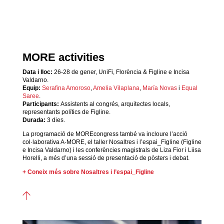
MORE activities
Data i lloc:
26-28 de gener, UniFi, Florència & Figline e Incisa
Valdarno.
Equip:
Serafina Amoroso
,
Amelia Vilaplana
,
María Novas
i
Equal
Saree
.
Participants:
Assistents al congrés, arquitectes locals,
representants polítics de Figline.
Durada:
3 dies.
La programació de MOREcongress també va incloure l’acció
col·laborativa A-MORE, el taller Nosaltres i l’espai_Figline (Figline
e Incisa Valdarno) i les conferències magistrals de Liza Fior i Liisa
Horelli, a més d’una sessió de presentació de pòsters i debat.
+ Coneix més sobre Nosaltres i l’espai_Figline