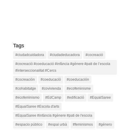
Tags
#ciudadcuidadora
#ciudadeducadora
#cocreació
#cocreació #coeducació #infància #gènere #pati de l’escola
#interseccionalitat #Cercs
#cocreación
#coeducació
#coeducación
#cohabitatge
#covivienda
#ecofeminisme
#ecofeminismo
#EdCamp
#edificació
#EqualSaree
#EqualSaree #Escola d'arts
#EqualSaree #infància #gènere #pati de l'escola
#espacio público
#espai urbà
#feminismos
#género