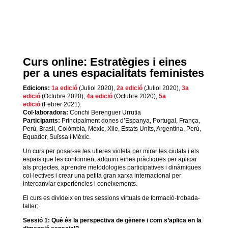
Curs online: Estratègies i eines
per a unes espacialitats feministes
Edicions:
1a edició
(
Juliol 2020),
2a edició
(Juliol 2020),
3a
edició
(Octubre 2020),
4a edició
(Octubre 2020),
5a
edició
(Febrer 2021).
Col·laboradora:
Conchi Berenguer Urrutia
Participants:
Principalment dones d’Espanya, Portugal, França,
Perú, Brasil, Colòmbia, Mèxic, Xile, Estats Units, Argentina, Perú,
Equador, Suïssa i Mèxic.
Un curs per posar-se les ulleres violeta per mirar les ciutats i els
espais que les conformen, adquirir eines pràctiques per aplicar
als projectes, aprendre metodologies participatives i dinàmiques
col·lectives i crear una petita gran xarxa internacional per
intercanviar experiències i coneixements.
El curs es divideix en tres sessions virtuals de formació-trobada-
taller:
Sessió 1: Què és la perspectiva de gènere i com s’aplica en la