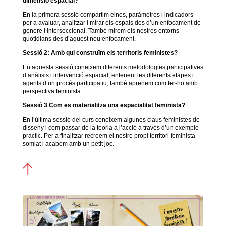
dimensió espacial?
En la primera sessió compartim eines, paràmetres i indicadors
per a avaluar, analitzar i mirar els espais des d’un enfocament de
gènere i interseccional. També mirem els nostres entorns
quotidians des d’aquest nou enfocament.
Sessió 2: Amb qui construïm els territoris feministes?
En aquesta sessió coneixem diferents metodologies participatives
d’anàlisis i intervenció espacial, entenent les diferents etapes i
agents d’un procés participatiu, també aprenem com fer-ho amb
perspectiva feminista.
Sessió 3 Com es materialitza una espacialitat feminista?
En l’última sessió del curs coneixem algunes claus feministes de
disseny i com passar de la teoria a l’acció a través d’un exemple
pràctic. Per a finalitzar recreem el nostre propi territori feminista
somiat i acabem amb un petit joc.