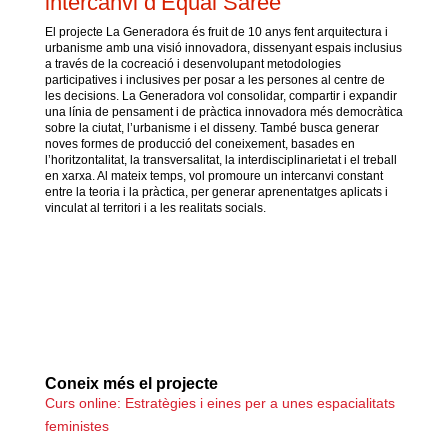
intercanvi d’Equal Saree
El projecte La Generadora és fruit de 10 anys fent arquitectura i
urbanisme amb una visió innovadora, dissenyant espais inclusius
a través de la cocreació i desenvolupant metodologies
participatives i inclusives per posar a les persones al centre de
les decisions. La Generadora vol consolidar, compartir i expandir
una línia de pensament i de pràctica innovadora més democràtica
sobre la ciutat, l’urbanisme i el disseny. També busca generar
noves formes de producció del coneixement, basades en
l’horitzontalitat, la transversalitat, la interdisciplinarietat i el treball
en xarxa. Al mateix temps, vol promoure un intercanvi constant
entre la teoria i la pràctica, per generar aprenentatges aplicats i
vinculat al territori i a les realitats socials.
Coneix més el projecte
Curs online: Estratègies i eines per a unes espacialitats
feministes