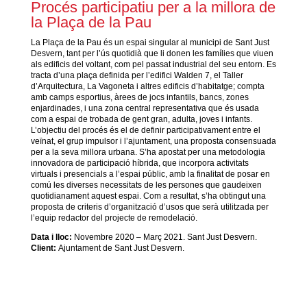
Procés participatiu per a la millora de
la Plaça de la Pau
La Plaça de la Pau és un espai singular al municipi de Sant Just
Desvern, tant per l’ús quotidià que li donen les famílies que viuen
als edificis del voltant, com pel passat industrial del seu entorn. Es
tracta d’una plaça definida per l’edifici Walden 7, el Taller
d’Arquitectura, La Vagoneta i altres edificis d’habitatge; compta
amb camps esportius, àrees de jocs infantils, bancs, zones
enjardinades, i una zona central representativa que és usada
com a espai de trobada de gent gran, adulta, joves i infants.
L’objectiu del procés és el de definir participativament entre el
veïnat, el grup impulsor i l’ajuntament, una proposta consensuada
per a la seva millora urbana. S’ha apostat per una metodologia
innovadora de participació híbrida, que incorpora activitats
virtuals i presencials a l’espai públic, amb la finalitat de posar en
comú les diverses necessitats de les persones que gaudeixen
quotidianament aquest espai. Com a resultat, s’ha obtingut una
proposta de criteris d’organització d’usos que serà utilitzada per
l’equip redactor del projecte de remodelació.
Data i lloc:
Novembre 2020 – Març 2021. Sant Just Desvern.
Client:
Ajuntament de Sant Just Desvern.