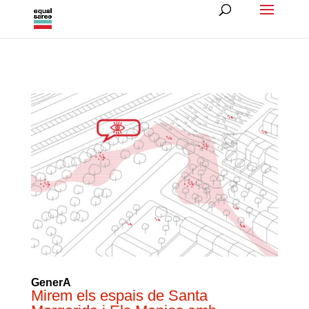
GenerA
Mirem els espais de Santa