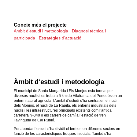
Coneix més el projecte
Àmbit d’estudi i metodologia
|
Diagnosi tècnica i
participada
|
Estratègies d’actuació
Àmbit d’estudi i metodologia
El municipi de Santa Margarida i Els Monjos està format per
diversos nuclis i es troba a 5 km de Vilafranca del Penedès en un
entorn natural agrícola. L’àmbit d’estudi s’ha centrat en el nucli
dels Monjos, el nucli de La Ràpita, els entorns industrials dels
nuclis i les infraestructures principals existents com l’antiga
carretera N-340 o els carrers de camí a l’estació de tren i
l’avinguda de Cal Rubió.
Per abordar l’estudi s’ha dividit el territori en diferents sectors en
funció de les característiques físiques i socials. També s’ha