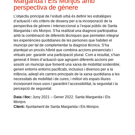
Margarida i Els Monjos amb
perspectiva de gènere
L’objectiu principal de l’estudi urbà és definir les estratègies
d’actuació i els criteris de disseny per a la incorporació de la
perspectiva de gènere i interseccional a l’espai públic de Santa
Margarida i els Monjos.
S’ha realitzat una diagnosi participativa
amb la combinació de diferents tècniques que permeten integrar
les experiències quotidianes de les persones que habiten el
municipi per tal de complementar la diagnosi tècnica. S’ha
plantejat un procés híbrid que combina accions presencials i
virtuals per garantir una participació plural. Com a resultat, s’han
generat 4 línies d’actuació que agrupen diferents accions per
assolir un municipi que fomenti una xarxa de mobilitat sostenible;
generi entorns entorns pacificats, inclusius i diversos per a la
infància; adeqiï els carrers principals de la xarxa quotidiana a les
necessitats de mobilitat i de cures; i millori els espais lliures
incorporant nous usos i garantint l’accessibilitat, la seguretat i la
percepció de seguretat
Data i lloc:
Juny 2021 – Gener 2022. Santa Margarida i Els
Monjos
Client:
Ajuntament de Santa Margarida i Els Monjos.