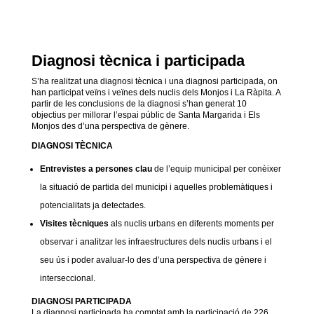
Diagnosi tècnica i participada
S’ha realitzat una diagnosi tècnica i una diagnosi participada, on
han participat veïns i veïnes dels nuclis dels Monjos i La Ràpita. A
partir de les conclusions de la diagnosi s’han generat 10
objectius per millorar l’espai públic de Santa Margarida i Els
Monjos des d’una perspectiva de gènere.
DIAGNOSI TÈCNICA
Entrevistes a persones clau
de l’equip municipal per conèixer
la situació de partida del municipi i aquelles problemàtiques i
potencialitats ja detectades.
Visites tècniques
als nuclis urbans en diferents moments per
observar i analitzar les infraestructures dels nuclis urbans i el
seu ús i poder avaluar-lo des d’una perspectiva de gènere i
interseccional.
DIAGNOSI PARTICIPADA
La diagnosi participada ha comptat amb la participació de 226