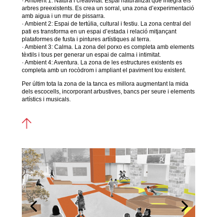
· Ambient 1: Natura i creativitat. Espai naturalitzat que integra els
arbres preexistents. Es crea un sorral, una zona d’experimentació
amb aigua i un mur de pissarra.
· Ambient 2: Espai de tertúlia, cultural i festiu. La zona central del
pati es transforma en un espai d’estada i relació mitjançant
plataformes de fusta i pintures artístiques al terra.
· Ambient 3: Calma. La zona del porxo es completa amb elements
tèxtils i tous per generar un espai de calma i intimitat.
· Ambient 4: Aventura. La zona de les estructures existents es
completa amb un rocòdrom i ampliant el paviment tou existent.
Per últim tota la zona de la tanca es millora augmentant la mida
dels escocells, incorporant arbustives, bancs per seure i elements
artístics i musicals.