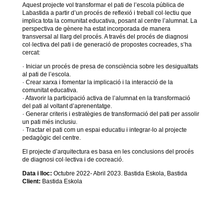
Aquest projecte vol transformar el pati de l’escola pública de
Labastida a partir d’un procés de reflexió i treball col·lectiu que
implica tota la comunitat educativa, posant al centre l’alumnat. La
perspectiva de gènere ha estat incorporada de manera
transversal al llarg del procés. A través del procés de diagnosi
col·lectiva del pati i de generació de propostes cocreades, s’ha
cercat:
· Iniciar un procés de presa de consciència sobre les desigualtats
al pati de l’escola.
· Crear xarxa i fomentar la implicació i la interacció de la
comunitat educativa.
· Afavorir la participació activa de l’alumnat en la transformació
del pati al voltant d’aprenentatge.
· Generar criteris i estratègies de transformació del pati per assolir
un pati més inclusiu.
· Tractar el pati com un espai educatiu i integrar-lo al projecte
pedagògic del centre.
El projecte d’arquitectura es basa en les conclusions del procés
de diagnosi col·lectiva i de cocreació.
Data i lloc:
Octubre 2022- Abril 2023. Bastida Eskola, Bastida
Client:
Bastida Eskola