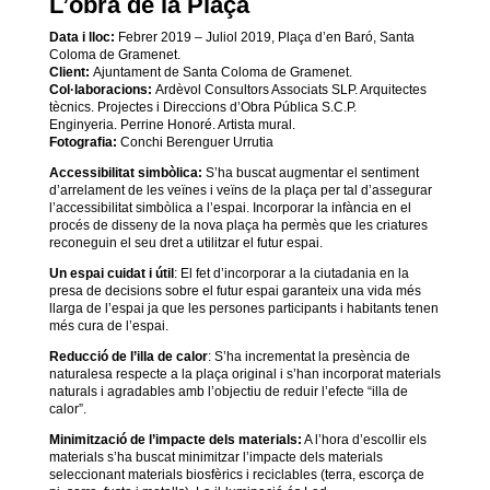
L’obra de la Plaça
Data i lloc:
Febrer 2019 – Juliol 2019
, Plaça d’en Baró, Santa
Coloma de Gramenet.
Client:
Ajuntament de Santa Coloma de Gramenet.
Col·laboracions:
Ardèvol Consultors Associats SLP. Arquitectes
tècnics.
Projectes i Direccions d’Obra Pública S.C.P.
Enginyeria. Perrine Honoré. Artista mural.
Fotografia:
Conchi Berenguer Urrutia
Accessibilitat simbòlica:
S’ha buscat augmentar el sentiment
d’arrelament de les veïnes i veïns de la plaça per tal d’assegurar
l’accessibilitat simbòlica a l’espai. Incorporar la infància en el
procés de disseny de la nova plaça ha permès que les criatures
reconeguin el seu dret a utilitzar el futur espai.
Un espai cuidat i útil
: El fet d’incorporar a la ciutadania en la
presa de decisions sobre el futur espai garanteix una vida més
llarga de l’espai ja que les persones participants i habitants tenen
més cura de l’espai.
Reducció de l’illa de calor
: S’ha incrementat la presència de
naturalesa respecte a la plaça original i s’han incorporat materials
naturals i agradables amb l’objectiu de reduir l’efecte “illa de
calor”.
Minimització de l’impacte dels materials:
A l’hora d’escollir els
materials s’ha buscat minimitzar l’impacte dels materials
seleccionant materials biosfèrics i reciclables (terra, escorça de