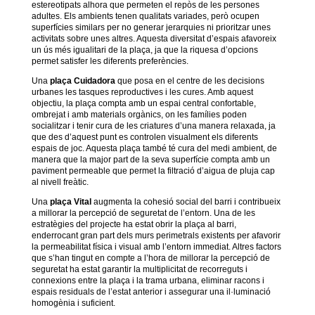
estereotipats alhora que permeten el repòs de les persones
adultes. Els ambients tenen qualitats variades, però ocupen
superfícies similars per no generar jerarquies ni prioritzar unes
activitats sobre unes altres. Aquesta diversitat d’espais afavoreix
un ús més igualitari de la plaça, ja que la riquesa d’opcions
permet satisfer les diferents preferències.
Una
plaça Cuidadora
que posa en el centre de les decisions
urbanes les tasques reproductives i les cures. Amb aquest
objectiu, la plaça compta amb un espai central confortable,
ombrejat i amb materials orgànics, on les famílies poden
socialitzar i tenir cura de les criatures d’una manera relaxada, ja
que des d’aquest punt es controlen visualment els diferents
espais de joc. Aquesta plaça també té cura del medi ambient, de
manera que la major part de la seva superfície compta amb un
paviment permeable que permet la filtració d’aigua de pluja cap
al nivell freàtic.
Una
plaça Vital
augmenta la cohesió social del barri i contribueix
a millorar la percepció de seguretat de l’entorn. Una de les
estratègies del projecte ha estat obrir la plaça al barri,
enderrocant gran part dels murs perimetrals existents per afavorir
la permeabilitat física i visual amb l’entorn immediat. Altres factors
que s’han tingut en compte a l’hora de millorar la percepció de
seguretat ha estat garantir la multiplicitat de recorreguts i
connexions entre la plaça i la trama urbana, eliminar racons i
espais residuals de l’estat anterior i assegurar una il·luminació
homogènia i suficient.