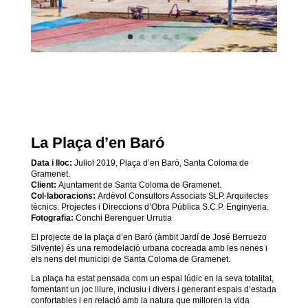
La Plaça d’en Baró
Data i lloc:
Juliol 2019
, Plaça d’en Baró, Santa Coloma de
Gramenet.
Client:
Ajuntament de Santa Coloma de Gramenet.
Col·laboracions:
Ardèvol Consultors Associats SLP. Arquitectes
tècnics.
Projectes i Direccions d’Obra Pública S.C.P. Enginyeria.
Fotografia:
Conchi Berenguer Urrutia
El projecte de la plaça d’en Baró (àmbit Jardí de José Berruezo
Silvente) és una remodelació urbana cocreada amb les nenes i
els nens del municipi de Santa Coloma de Gramenet.
La plaça ha estat pensada com un espai lúdic en la seva totalitat,
fomentant un joc lliure, inclusiu i divers i generant espais d’estada
confortables i en relació amb la natura que milloren la vida