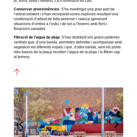
pi, sorra, fusta i metalls). La il·luminació és Led.
Conservar preexistències
: S’ha mantingut una gran part de
l’arbrat existent i s’han incorporat noves espècies resultant una
combinació d’arbrat de fulla perenne i caduca (generant
situacions d’ombra a l’estiu i de sol a l’hivern) amb flors i
floracions variades.
Filtració de l’aigua de pluja
: S’han distribuït uns grans parterres
centrals que, d’una banda, permeten delimitar i acompanyar amb
vegetació els diferents espais i que, d’altra banda, sent els punts
més baixos de la plaça recullen l’aigua de la pluja i la filtren cap
al terreny.