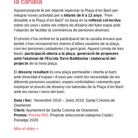
la canalla
Aquest projecte té per objecte repensar la Plaça d’en Baró per
integrar noves activitats per a
infants de 6 a 12 anys
. “Fem
dissabte a la Plaça d’en Baró” es basa en la
reflexió col·lectiva
sobre els usos i sobre els criteris de disseny del futur espai amb
l’objectiu de facilitar la convivència de persones diverses.
El procés s’ha centrat en la participació de la canalla encara que
també s’han incorporat les visions d’altres usuàries de la plaça,
com les persones cuidadores i la gent gran. Aquest consta de tres
fases:
participació oberta a la plaça
,
generació de propostes
amb l’alumnat de l’Escola Torre Balldovina
i
elaboració del
projecte
de la nova plaça.
El
disseny resultant
és una plaça permeable i oberta al barri,
amb diversitat d’espais i d’usos per cobrir les necessitats de les
diferents persones usuàries, espais confortables i elements que
expliquin el procés de disseny col·laboratiu de la Plaça d’en Baró
amb les nenes i nens del barri.
Data i lloc:
Novembre 2016 – Juliol 2019, Santa Coloma de
Gramenet.
Client:
Ajuntament de Santa Coloma de Gramenet.
Premis:
Premis FAD
. Projecte seleccionat categoria Ciutat i
Paisatge 2020
Mira el vídeo >