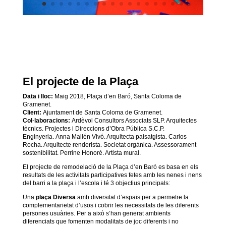
El projecte de la Plaça
Data i lloc:
M
aig 2018, Plaça d’en Baró, Santa Coloma de
Gramenet.
Client:
Ajuntament de Santa Coloma de Gramenet.
Col·laboracions:
Ardèvol Consultors Associats SLP. Arquitectes
tècnics.
Projectes i Direccions d’Obra Pública S.C.P.
Enginyeria.
Anna Mallén Vivó. Arquitecta paisatgista.
Carlos
Rocha. Arquitecte renderista. Societat orgànica. Assessorament
sostenibilitat. Perrine Honoré. Artista mural.
El projecte de remodelació de la Plaça d’en Baró es basa en els
resultats de les activitats participatives fetes amb les nenes i nens
del barri a la plaça i l’escola i té 3 objectius principals:
Una
plaça Diversa
amb diversitat d’espais per a permetre la
complementarietat d’usos i cobrir les necessitats de les diferents
persones usuàries. Per a això s’han generat ambients
diferenciats que fomenten modalitats de joc diferents i no