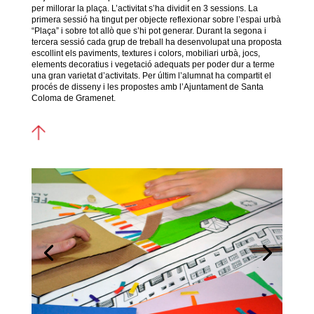
per millorar la plaça. L’activitat s’ha dividit en 3 sessions. La
primera sessió ha tingut per objecte reflexionar sobre l’espai urbà
“Plaça” i sobre tot allò que s’hi pot generar. Durant la segona i
tercera sessió cada grup de treball ha desenvolupat una proposta
escollint els paviments, textures i colors, mobiliari urbà, jocs,
elements decoratius i vegetació adequats per poder dur a terme
una gran varietat d’activitats. Per últim l’alumnat ha compartit el
procés de disseny i les propostes amb l’Ajuntament de Santa
Coloma de Gramenet.