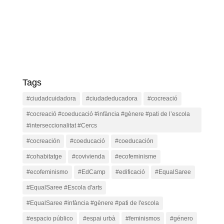
Tags
#ciudadcuidadora
#ciudadeducadora
#cocreació
#cocreació #coeducació #infància #gènere #pati de l’escola
#interseccionalitat #Cercs
#cocreación
#coeducació
#coeducación
#cohabitatge
#covivienda
#ecofeminisme
#ecofeminismo
#EdCamp
#edificació
#EqualSaree
#EqualSaree #Escola d'arts
#EqualSaree #infància #gènere #pati de l'escola
#espacio público
#espai urbà
#feminismos
#género