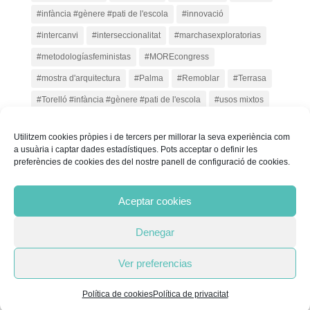
#infància #gènere #pati de l'escola
#innovació
#intercanvi
#interseccionalitat
#marchasexploratorias
#metodologíasfeministas
#MOREcongress
#mostra d'arquitectura
#Palma
#Remoblar
#Terrasa
#Torelló #infància #gènere #pati de l'escola
#usos mixtos
diseño de patios
DISSENY COL·LABORATIU
Utilitzem cookies pròpies i de tercers per millorar la seva experiència com
EDUCACIÓ TRANSFORMADORA
feminisme
gènere
a usuària i captar dades estadístiques. Pots acceptar o definir les
preferències de cookies des del nostre panell de configuració de cookies.
infància
PARTICIPACIÓ INCLUSIVA
participació
premis
SantJustDesvern
urbanisme
Aceptar cookies
URBANISME TÀCTIC
Denegar
Ver preferencias
© Equal Saree
|
Política de privacitat
Política de
cookies
Política de cookies
Política de privacitat