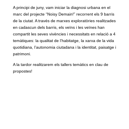
A principi de juny, vam iniciar la diagnosi urbana en el
marc del projecte “Noisy Demain!” recorrent els 9 barris
de la ciutat. A través de marxes exploratòries realitzades
en cadascun dels barris, els veïns i les veïnes han
compartit les seves vivències i necessitats en relació a 4
temàtiques: la qualitat de l’habitatge, la xarxa de la vida
quotidiana, l’autonomia ciutadana i la identitat, paisatge i
patrimoni.
A la tardor realitzarem els tallers temàtics en clau de
propostes!