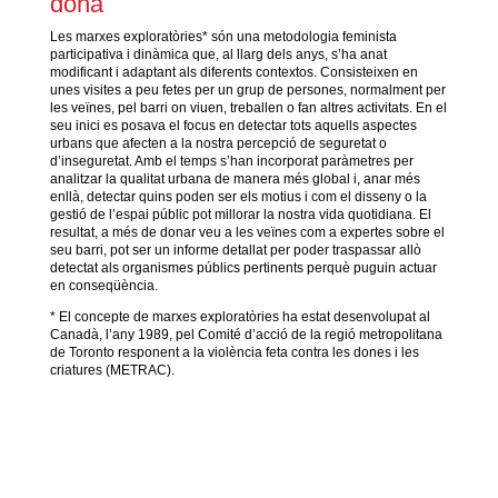
dona
Les marxes exploratòries* són una metodologia feminista
participativa i dinàmica que, al llarg dels anys, s’ha anat
modificant i adaptant als diferents contextos. Consisteixen en
unes visites a peu fetes per un grup de persones, normalment per
les veïnes, pel barri on viuen, treballen o fan altres activitats. En el
seu inici es posava el focus en detectar tots aquells aspectes
urbans que afecten a la nostra percepció de seguretat o
d’inseguretat. Amb el temps s’han incorporat paràmetres per
analitzar la qualitat urbana de manera més global i, anar més
enllà, detectar quins poden ser els motius i com el disseny o la
gestió de l’espai públic pot millorar la nostra vida quotidiana. El
resultat, a més de donar veu a les veïnes com a expertes sobre el
seu barri, pot ser un informe detallat per poder traspassar allò
detectat als organismes públics pertinents perquè puguin actuar
en conseqüència.
* El concepte de marxes exploratòries ha estat desenvolupat al
Canadà, l’any 1989, pel Comité d’acció de la regió metropolitana
de Toronto responent a la violència feta contra les dones i les
criatures (METRAC).