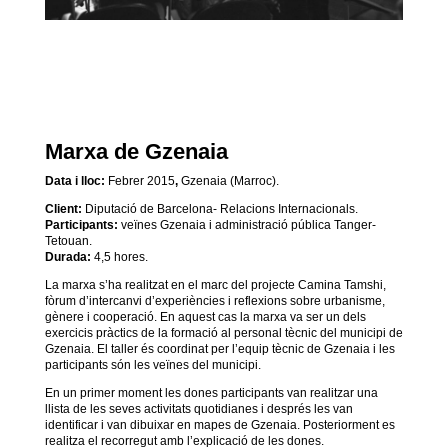
Marxa de Gzenaia
Data i lloc:
Febrer 2015
,
Gzenaia (Marroc).
Client:
Diputació de Barcelona- Relacions Internacionals.
Participants:
veïnes Gzenaia i administració pública Tanger-
Tetouan.
Durada:
4,5 hores.
La marxa s’ha realitzat en el marc del projecte Camina Tamshi,
fòrum d’intercanvi d’experiències i reflexions sobre urbanisme,
gènere i cooperació. En aquest cas la marxa va ser un dels
exercicis pràctics de la formació al personal tècnic del municipi de
Gzenaia. El taller és coordinat per l’equip tècnic de Gzenaia i les
participants són les veïnes del municipi.
En un primer moment les dones participants van realitzar una
llista de les seves activitats quotidianes i després les van
identificar i van dibuixar en mapes de Gzenaia. Posteriorment es
realitza el recorregut amb l’explicació de les dones.