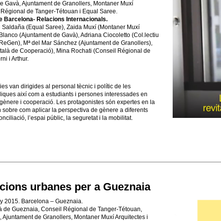
e Gavà, Ajuntament de Granollers, Montaner Muxí
l Régional de Tanger‐Tétouan i Equal Saree.
e Barcelona- Relacions Internacionals.
 Saldaña (Equal Saree), Zaida Muxí (Montaner Muxí
lanco (Ajuntament de Gavà), Adriana Ciocoletto (Col.lectiu
 (ReGen), Mª del Mar Sánchez (Ajuntament de Granollers),
atalà de Cooperació), Mina Rochati (Conseil Régional de
i i Arthur.
s van dirigides al personal tècnic i polític de les
iques així com a estudiants i persones interessades en
gènere i cooperació. Les protagonistes són expertes en la
n sobre com aplicar la perspectiva de gènere a diferents
nciliació, l’espai públic, la seguretat i la mobilitat.
ions urbanes per a Gueznaia
y 2015. Barcelona – Gueznaia.
à de Gueznaia, Conseil Régional de Tanger‐Tétouan,
 Ajuntament de Granollers, Montaner Muxí Arquitectes i