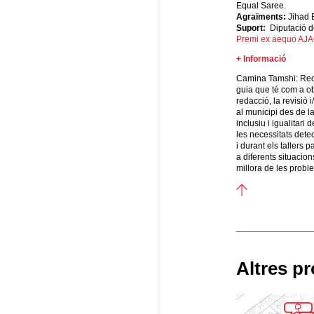
Equal Saree.
Agraïments:
Jihad El
Suport:
Diputació d
Premi ex aequo AJ
+ Informació
Camina Tamshi: Rec
guia que té com a ob
redacció, la revisió 
al municipi des de 
inclusiu i igualitar
les necessitats detect
i durant els tallers p
a diferents situaci
millora de les probl
Altres pr