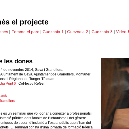
és el projecte
dones
|
Femme el parc
|
Gueznaia 1
|
Gueznaia 2
|
Gueznaia 3
|
Video-
de les dones
24 de novembre 2014, Gavà i Granollers.
 Ajuntament de Gavà, Ajuntament de Granollers, Montaner
nseil Régional de Tanger‐Tétouan.
ctiu Punt 6
i Col·lectiu ReGen.
 Gavà
 Granollers
es és un seminari que vol donar a conèixer a professionals i
tració pública dels àmbits de l’urbanisme i del gènere
cniques de treball d’inclusió a l’espai públic que s’han dut
indrets. El seminari consta d’una jornada de formació teòrica