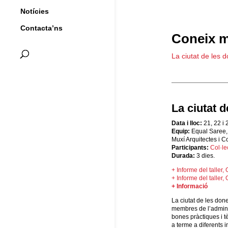
Notícies
Contacta’ns
Coneix m
La ciutat de les 
La ciutat 
Data i lloc:
21, 22 i 
Equip:
Equal Saree,
Muxí Arquitectes i
Co
Participants:
Col·le
Durada:
3 dies.
+ Informe del taller,
+ Informe del taller,
+ Informació
La ciutat de les don
membres de l’adminis
bones pràctiques i tè
a terme a diferents 