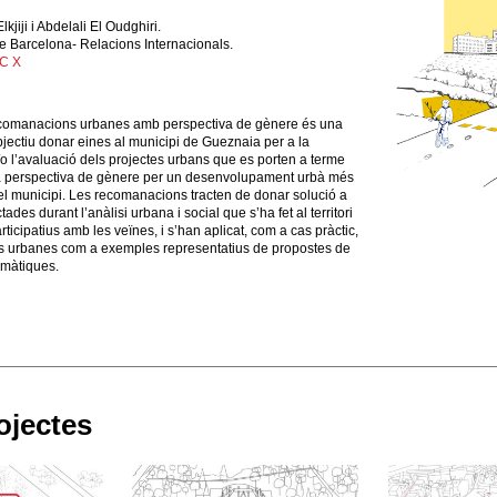
kjiji i Abdelali El Oudghiri.
e Barcelona- Relacions Internacionals.
AC X
omanacions urbanes amb perspectiva de gènere és una
jectiu donar eines al municipi de Gueznaia per a la
i/o l’avaluació dels projectes urbans que es porten a terme
la perspectiva de gènere per un desenvolupament urbà més
i del municipi. Les recomanacions tracten de donar solució a
ades durant l’anàlisi urbana i social que s’ha fet al territori
articipatius amb les veïnes, i s’han aplicat, com a cas pràctic,
ons urbanes com a exemples representatius de propostes de
emàtiques.
ojectes