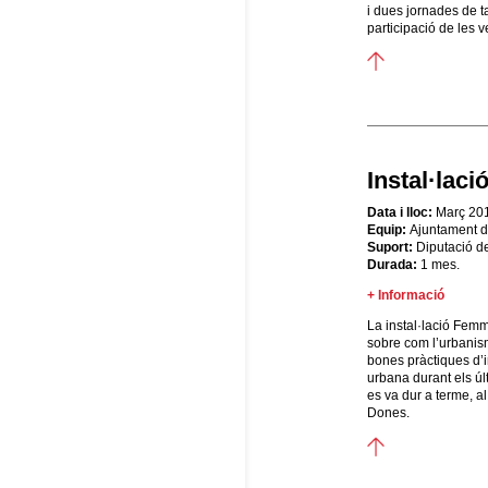
i dues jornades de t
participació de les 
Instal·lac
Data i lloc:
Març 201
Equip:
Ajuntament d
Suport:
Diputació d
Durada:
1 mes.
+ Informació
La instal·lació Femm
sobre com l’urbanism
bones pràctiques d’i
urbana durant els úl
es va dur a terme, al
Dones.