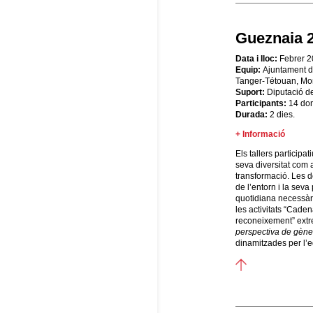
Gueznaia 
Data i lloc:
Febrer 2
Equip:
Ajuntament d
Tanger-Tétouan, Mon
Suport:
Diputació d
Participants:
14 do
Durada:
2 dies.
+ Informació
Els tallers participat
seva diversitat com 
transformació. Les do
de l’entorn i la seva
quotidiana necessàri
les activitats “Caden
reconeixement” extr
perspectiva de gène
dinamitzades per l’e