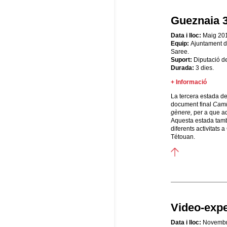
Gueznaia 
Data i lloc:
Maig 201
Equip:
Ajuntament d
Saree.
Suport:
Diputació d
Durada:
3 dies.
+ Informació
La tercera estada de 
document final
Cami
gènere,
per a que aq
Aquesta estada també
diferents activitats
Tétouan.
Video-exp
Data i lloc:
Novembr