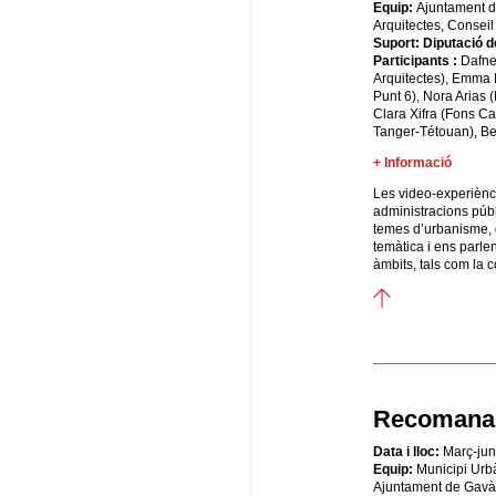
Equip:
Ajuntament d
Arquitectes, Consei
Suport:
Diputació d
Participants :
Dafne
Arquitectes), Emma B
Punt 6), Nora Arias
Clara Xifra (Fons C
Tanger‐Tétouan), Bern
+ Informació
Les video-experièncie
administracions públ
temes d’urbanisme, 
temàtica i ens parle
àmbits, tals com la co
Recomanac
Data i lloc:
Març-jun
Equip:
Municipi Urb
Ajuntament de Gavà,