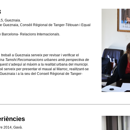
3
5, Gueznaia.
e Gueznaia, Conséil Régional de Tanger-Tétouan i Equal
e Barcelona- Relacions Internacionals.
treball a Gueznaia serveix per revisar i verificar el
na Tamshi:Recomanacions urbanes amb perspectiva de
uest s’adequï al màxim a la realitat urbana del municipi.
 serveix per presentar el maual al Marroc, realitzant-se
 a Gueznaia i a la seu del Conseil Régional de Tanger-
eriències
e 2014, Gavà.