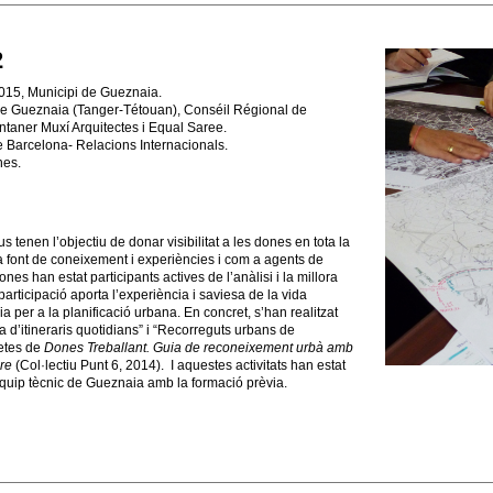
2
015, Municipi de Gueznaia.
e Gueznaia (Tanger-Tétouan), Conséil Régional de
taner Muxí Arquitectes i Equal Saree.
e Barcelona- Relacions Internacionals.
nes.
ius tenen l’objectiu de donar visibilitat a les dones en tota la
a font de coneixement i experiències i com a agents de
nes han estat participants actives de l’anàlisi i la millora
 participació aporta l’experiència i saviesa de la vida
a per a la planificació urbana. En concret, s’han realitzat
a d’itineraris quotidians” i “Recorreguts urbans de
etes de
Dones Treballant. Guia de reconeixement urbà amb
re
(Col·lectiu Punt 6, 2014). I aquestes activitats han estat
quip tècnic de Gueznaia amb la formació prèvia.