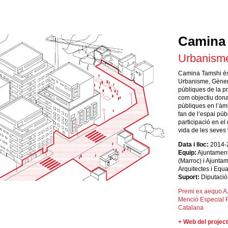
Camina
Urbanisme
Camina Tamshi és 
Urbanisme, Gènere
públiques de la p
com objectiu donar
públiques en l’àmb
fan de l’espai públ
participació en el 
vida de les seves v
Data i lloc:
2014-
Equip:
Ajuntament
(Marroc) i Ajunta
Arquitectes i Equ
Suport:
Diputació
Premi ex aequo 
Menció Especial P
Catalana
+ Web del projec