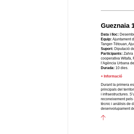
Gueznaia 
Data i lloc:
Desembre
Equip:
Ajuntament d
Tanger-Tétouan, Aju
Suport:
Diputació d
Participants:
Zahra 
cooperativa Witafa, 
l’Agència Urbana de 
Durada:
10 dies.
+ Informació
Durant la primera e
principals del territo
i infraestructures. S
reconeixement pels d
tècnic i anàlisis de
desenvolupament de