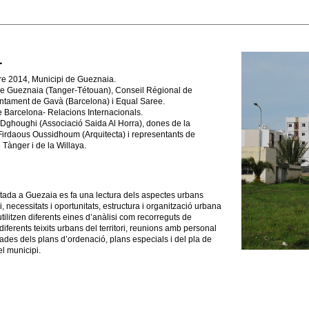
1
 2014, Municipi de Gueznaia.
e Gueznaia (Tanger-Tétouan), Conseil Régional de
ntament de Gavà (Barcelona) i Equal Saree.
e Barcelona- Relacions Internacionals.
Dghoughi (Associació Saida Al Horra), dones de la
Firdaous Oussidhoum (Arquitecta) i representants de
Tànger i de la Willaya.
stada a Guezaia es fa una lectura dels aspectes urbans
ri, necessitats i oportunitats, estructura i organització urbana
’utilitzen diferents eines d’anàlisi com recorreguts de
iferents teixits urbans del territori, reunions amb personal
 dades dels plans d’ordenació, plans especials i del pla de
l municipi.