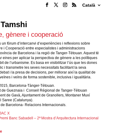
Català
 Tamshi
, gènere i cooperació
un fòrum d’intercanvi d’experiències i reflexions sobre
 i Cooperació entre especialistes i administracions
rovíncia de Barcelona i la regió de Tanger-Tétouan. Aquest té
 eines per aplicar la perspectiva de gènere a les polítiques
it de l’urbanisme. Es basa en visibilitzar l’ús que les dones
ic i transmetre les seves necessitats facilitant la seva
debat i la presa de decisions, per millorar així la qualitat de
eïnes i veïns de forma sostenible, inclusiva i igualitària.
2015, Barcelona-Tànger-Tétouan.
 de Gueznaia i Conseil Régional de Tanger-Tétouan
ment de Gavà, Ajuntament de Granollers, Montaner Muxí
al Saree (Catalunya).
 de Barcelona- Relacions Internacionals.
AJAC X
remi Banc Sabadell – 2ª Mostra d’Arquitectura Internacional
te