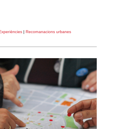
Experiències
|
Recomanacions urbanes