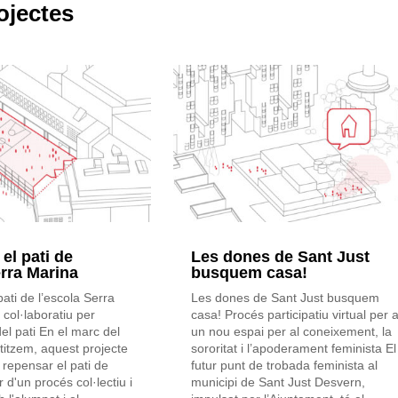
ojectes
l pati de
Les dones de Sant Just
erra Marina
busquem casa!
ti de l’escola Serra
Les dones de Sant Just busquem
col·laboratiu per
casa! Procés participatiu virtual per 
el pati En el marc del
un nou espai per al coneixement, la
itzem, aquest projecte
sororitat i l’apoderament feminista El
e repensar el pati de
futur punt de trobada feminista al
r d'un procés col·lectiu i
municipi de Sant Just Desvern,