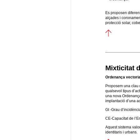
Es proposen diferent
alçades i coronament,
protecció solar, cobe
Mixticitat 
Ordenança vectorial
Proposem una clau mi
qualsevol tipus d’ac
una nova Ordenança V
implantació d’una acti
GI -Grau d’incidència
CE-Capacitat de l’Em
Aquest sistema valor
identitaris i urbans.