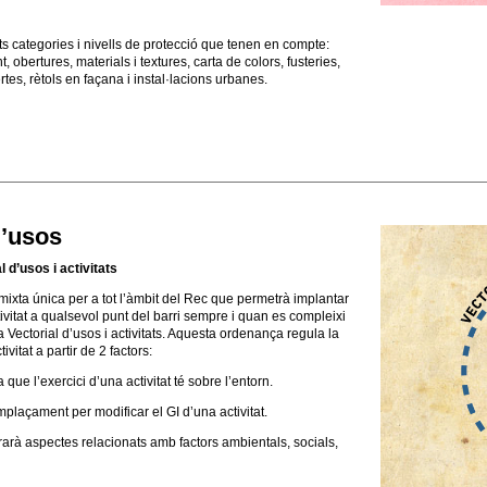
s categories i nivells de protecció que tenen en compte:
 obertures, materials i textures, carta de colors, fusteries,
rtes, rètols en façana i instal·lacions urbanes.
d’usos
 d’usos i activitats
xta única per a tot l’àmbit del Rec que permetrà implantar
tivitat a qualsevol punt del barri sempre i quan es compleixi
ectorial d’usos i activitats. Aquesta ordenança regula la
vitat a partir de 2 factors:
 que l’exercici d’una activitat té sobre l’entorn.
plaçament per modificar el GI d’una activitat.
arà aspectes relacionats amb factors ambientals, socials,