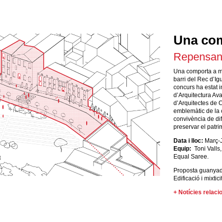
Una com
Repensant
Una comporta a m
barri del Rec d’Ig
concurs ha estat i
d’Arquitectura Av
d’Arquitectes de C
emblemàtic de la c
convivència de dif
preservar el patrim
Data i lloc:
Març-J
Equip:
Toni Valls
Equal Saree.
Proposta guanyad
Edificació i mixtici
+ Notícies relac