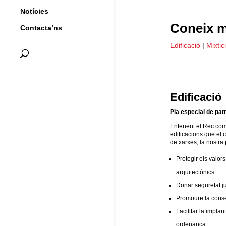
Notícies
Coneix m
Contacta’ns
Edificació
|
Mixtici
Edificació
Pla especial de pat
Entenent el Rec com 
edificacions que el
de xarxes, la nostra
Protegir els valor
arquitectònics.
Donar seguretat ju
Promoure la conser
Facilitar la impla
ordenança.