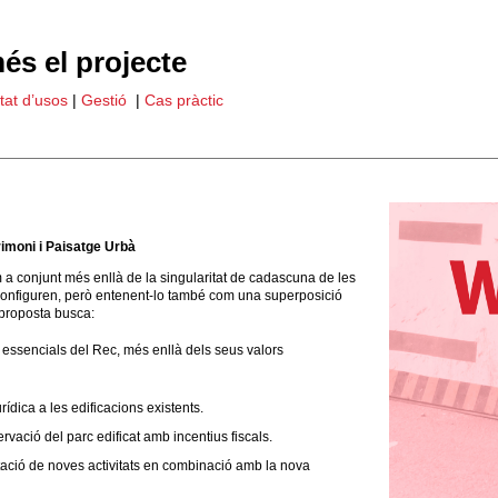
és el projecte
tat d’usos
|
Gestió
|
Cas pràctic
rimoni i Paisatge Urbà
a conjunt més enllà de la singularitat de cadascuna de les
 configuren, però entenent-lo també com una superposició
 proposta busca:
s essencials del Rec, més enllà dels seus valors
rídica a les edificacions existents.
vació del parc edificat amb incentius fiscals.
ntació de noves activitats en combinació amb la nova