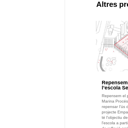
Altres pr
Repensem e
l’escola S
Repensem el pa
Marina Procés 
repensar l’ús d
projecte Empat
té l'objectiu d
l'escola a parti