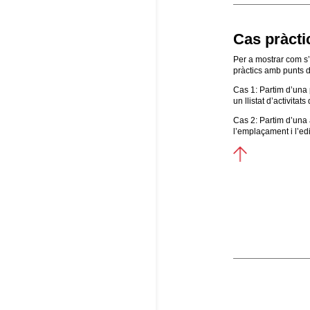
Cas pràcti
Per a mostrar com s’
pràctics amb punts d
Cas 1: Partim d’una 
un llistat d’activit
Cas 2: Partim d’una a
l’emplaçament i l’edi