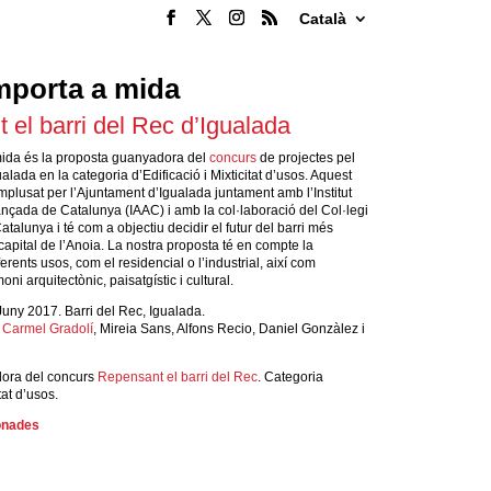
Català
porta a mida
 el barri del Rec d’Igualada
ida és la proposta guanyadora del
concurs
de projectes pel
ualada en la categoria d’Edificació i Mixticitat d’usos. Aquest
mplusat per l’Ajuntament d’Igualada juntament amb l’Institut
ançada de Catalunya (IAAC) i amb la col·laboració del Col·legi
atalunya i té com a objectiu decidir el futur del barri més
apital de l’Anoia. La nostra proposta té en compte la
erents usos, com el residencial o l’industrial, així com
oni arquitectònic, paisatgístic i cultural.
uny 2017. Barri del Rec, Igualada.
,
Carmel Gradolí
, Mireia Sans, Alfons Recio, Daniel Gonzàlez i
ora del concurs
Repensant el barri del Rec
. Categoria
tat d’usos.
ionades