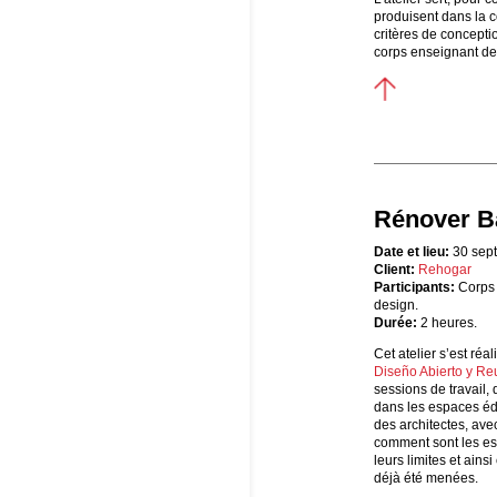
produisent dans la c
critères de concepti
corps enseignant de
Rénover B
Date et lieu:
30 sep
Client:
Rehogar
Participants:
Corps 
design.
Durée:
2 heures.
Cet atelier s’est ré
Diseño Abierto y Reu
sessions de travail, 
dans les espaces éd
des architectes, ave
comment sont les esp
leurs limites et ain
déjà été menées.