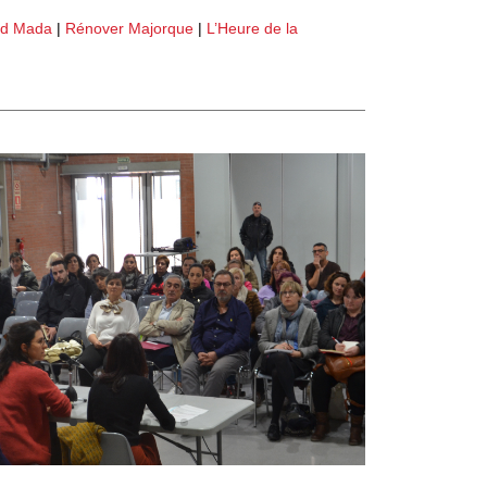
red Mada
|
Rénover Majorque
|
L’Heure de la