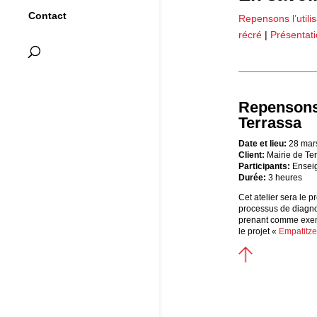
Contact
Repensons l’utili
récré
|
Présentat
Repensons 
Terrassa
Date et lieu:
28 mars
Client:
Mairie de Te
Participants:
Enseig
Durée:
3
heures
Cet atelier sera le 
processus de diagnos
prenant comme exemp
le projet «
Empatitz