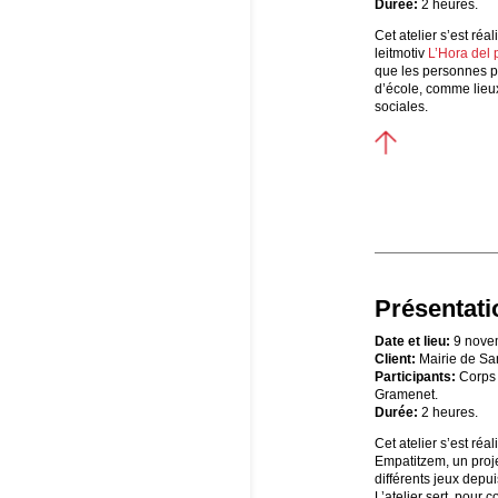
Durée:
2 heures.
Cet atelier s’est réa
leitmotiv
L’Hora del p
que les personnes pa
d’école, comme lieux
sociales.
Présentat
Date et lieu:
9 nove
Client:
Mairie de Sa
Participants:
Corps 
Gramenet.
Durée:
2 heures.
Cet atelier s’est réa
Empatitzem, un proj
différents jeux depui
L’atelier sert, pour