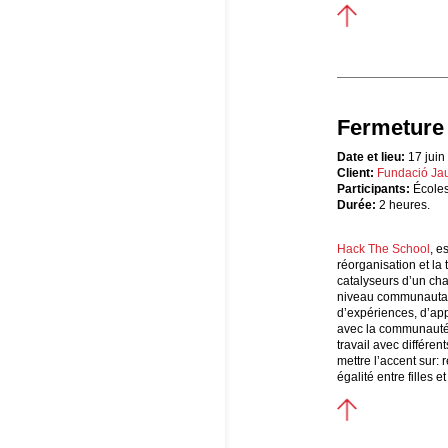
Fermeture
Date et lieu:
17 juin
Client:
Fundació Jau
Participants:
Écoles 
Durée:
2 heures.
Hack The School
, e
réorganisation et l
catalyseurs d’un ch
niveau communautai
d’expériences, d’app
avec la communauté 
travail avec différen
mettre l’accent sur:
égalité entre filles e