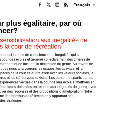
Français
 plus égalitaire, par où
cer?
 sensibilisation aux inégalités de
 la cour de récréation
telier est la prise de conscience des inégalités qui se
 cour des écoles et générer collectivement des critères de
es repenser en incluant la dimension du genre. Au travers de
ques nous analyserons les usages, les activités, et la
spaces de la cour et leur relation avec les valeurs sociales, la
res et les stéréotypes sexistes. Les personnes participantes
 expériences vécues dans la cour de leur école et mettrons en
matiques détectées en relation aux inégalités de genre, avec
uver des réponses et des propositions d’amélioration. Notre
 le processus de réflexion en y apportant des
des stratégies.