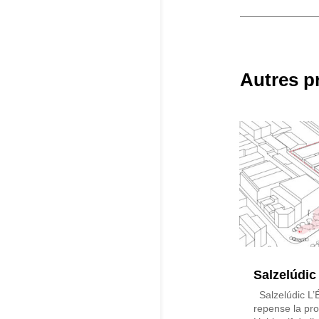
Autres p
Salzelúdic
Salzelúdic L’
repense la pr