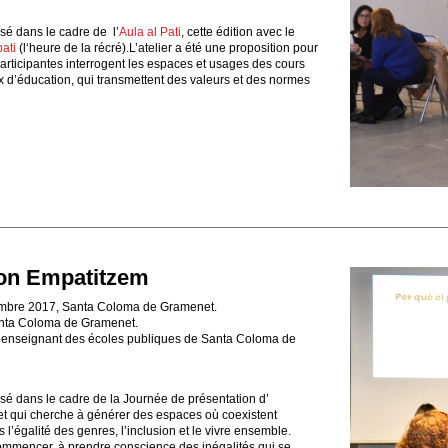
lisé dans le cadre de l’
Aula al Pati
, cette édition avec le
ati
(l‘heure de la récré).L’atelier a été une proposition pour
rticipantes interrogent les espaces et usages des cours
 d’éducation, qui transmettent des valeurs et des normes
ion Empatitzem
mbre 2017, Santa Coloma de Gramenet.
nta Coloma de Gramenet.
enseignant des écoles publiques de Santa Coloma de
lisé dans le cadre de la Journée de présentation d’
et qui cherche à générer des espaces où coexistent
s l’égalité des genres, l’inclusion et le vivre ensemble.
 commencer, à prendre conscience des inégalités qui se