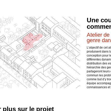
Une cour
commen
Atelier de
genre dans
L’objectif de cet a
produisent dans la
conception pour l
différentes dynami
distribution des e
hiérarchie des gen
partageront leurs
commun les problé
comme but d’y tro
équipe accompagne
connaissances et 
 plus sur le projet