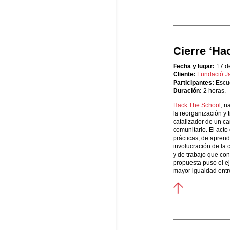
Cierre ‘Ha
Fecha y lugar:
17 d
Cliente:
Fundació Ja
Participantes:
Escue
Duración:
2 horas.
Hack The School
, n
la reorganización y
catalizador de un ca
comunitario. El act
prácticas, de aprend
involucración de la
y de trabajo que cont
propuesta puso el ej
mayor igualdad entre