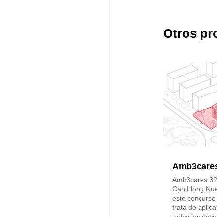
Otros pr
Amb3care
Amb3cares 32 
Can Llong Nue
este concurso 
trata de aplica
todas las esca