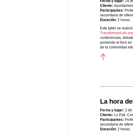
Fecha y lugar:
24 d
Cliente:
Ayuntamient
Participantes:
Profe
secundaria de difere
Duración:
2 horas.
Este taller se realiz
Transformant els es
conferencias, debat
poniendo el foco en 
de la comunidad edu
La hora de
Fecha y lugar:
2 de
Cliente:
Lo Pati. Cen
Participantes:
Profe
secundaria de difer
Duración:
2 horas.