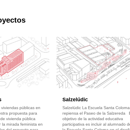
oyectos
s
Salzelúdic
viviendas públicas en
Salzelúdic La Escuela Santa Coloma
stra propuesta para
repiensa el Paseo de la Salzereda 
de vivienda pública
objetivo de la actividad educativa
r la mirada feminista en
participativa es incluir al alumnado d
las del proyecto para
la Escuela Santa Coloma en el dise