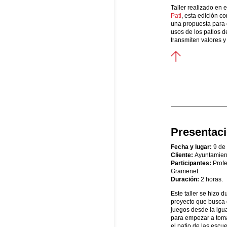
Taller realizado en 
Pati
, esta edición co
una propuesta para q
usos de los patios 
transmiten valores y
Presentac
Fecha y lugar:
9 de
Cliente:
Ayuntamien
Participantes:
Prof
Gramenet.
Duración:
2 horas.
Este taller se hizo 
proyecto que busca 
juegos desde la igual
para empezar a toma
el patio de las escu