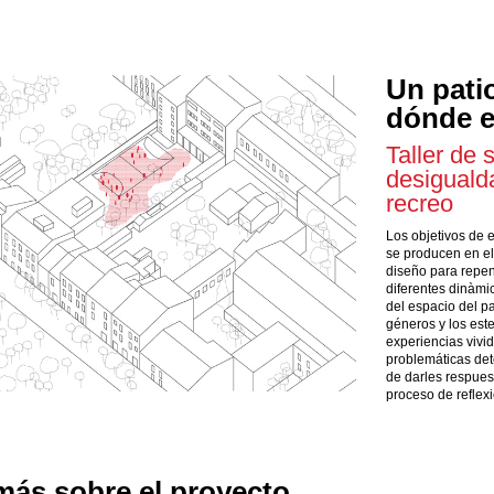
Un patio
dónde 
Taller de 
desiguald
recreo
Los objetivos de 
se producen en el 
diseño para repen
diferentes dinàmic
del espacio del pa
géneros y los este
experiencias vivi
problemáticas det
de darles respue
proceso de reflex
ás sobre el proyecto