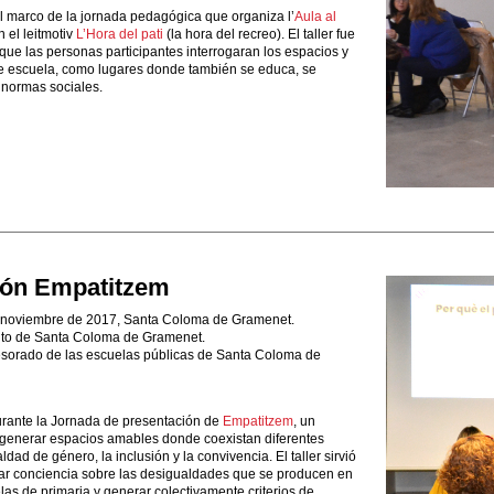
el marco de la jornada pedagógica que organiza l’
Aula al
n el leitmotiv
L’Hora del pati
(la hora del recreo). El taller fue
ue las personas participantes interrogaran los espacios y
de escuela, como lugares donde también se educa, se
 normas sociales.
ión Empatitzem
 noviembre de 2017, Santa Coloma de Gramenet.
to de Santa Coloma de Gramenet.
esorado de las escuelas públicas de Santa Coloma de
durante la Jornada de presentación de
Empatitzem
, un
generar espacios amables donde coexistan diferentes
dad de género, la inclusión y la convivencia. El taller sirvió
r conciencia sobre las desigualdades que se producen en
elas de primaria y generar colectivamente criterios de