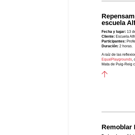
Repensamos
escuela Al
Fecha y lugar:
13 d
Cliente:
Escuela Alf
Participantes:
Profe
Duración:
2 horas.
A raíz de las reflex
EqualPlaygrounds
,
Mata de Puig-Reig co
Remoblar 