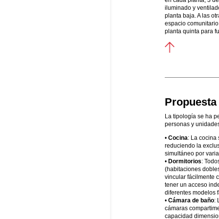
iluminado y ventilad
planta baja. A las o
espacio comunitario 
planta quinta para f
Propuesta 
La tipología se ha pe
personas y unidades
•
Cocina
: La cocina
reduciendo la exclu
simultáneo por vari
•
Dormitorios
: Todo
(habitaciones doble
vincular fácilmente 
tener un acceso ind
diferentes modelos f
•
Cámara de baño
:
cámaras compartime
capacidad dimensiona