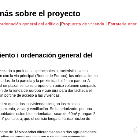
ás sobre el proyecto
rdenación general del edificio
|
Propuesta de vivienda
|
Estrateria ener
ento i o
rdenación general del
yectado a partir de las principales características de su
ón con la vía principal (Ronda de Europa), las orientaciones
chadas de la parcela y la proximidad al futuro parque. A
a del emplazamiento se propone un único volumen compacto
ón de la ronda de Europa y que gira para dar fachada el
n porche de acceso a las viviendas.
ntiza que todas las viviendas tengan las mismas
amiento, vistas y ventilación. Se ha priorizado, por una
s unidades estén bien orientadas, sean de 60m² y tengan 2
Y, por la otra, que el edificio tenga un único núcleo de
mpone de
32 viviendas
diferenciadas en dos agrupaciones:
 ellas se organizan en torno a un rellano compartido,