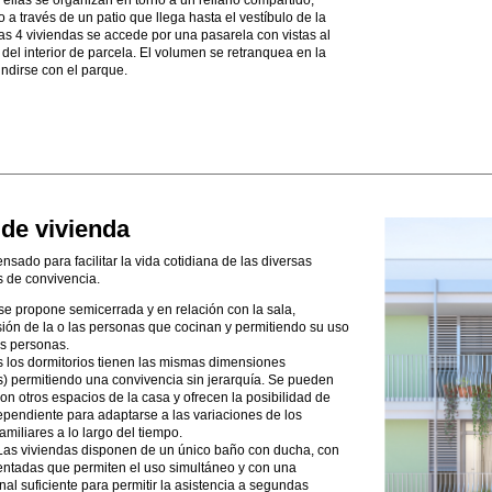
o a través de un patio que llega hasta el vestíbulo de la
tras 4 viviendas se accede por una pasarela con vistas al
del interior de parcela. El volumen se retranquea en la
undirse con el parque.
de vivienda
nsado para facilitar la vida cotidiana de las diversas
 de convivencia.
 se propone semicerrada y en relación con la sala,
sión de la o las personas que cocinan y permitiendo su uso
as personas.
s los dormitorios tienen las mismas dimensiones
s) permitiendo una convivencia sin jerarquía. Se pueden
con otros espacios de la casa y ofrecen la posibilidad de
ependiente para adaptarse a las variaciones de los
amiliares a lo largo del tiempo.
 Las viviendas disponen de un único baño con ducha, con
ntadas que permiten el uso simultáneo y con una
l suficiente para permitir la asistencia a segundas