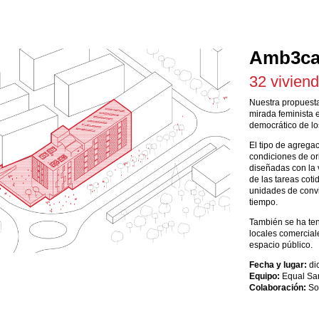
Amb3ca
32 vivien
Nuestra propuesta 
mirada feminista 
democrático de lo
El tipo de agrega
condiciones de ori
diseñadas con la v
de las tareas coti
unidades de conviv
tiempo.
También se ha teni
locales comercial
espacio público.
Fecha y lugar:
di
Equipo:
Equal Sar
Colaboración:
Soc