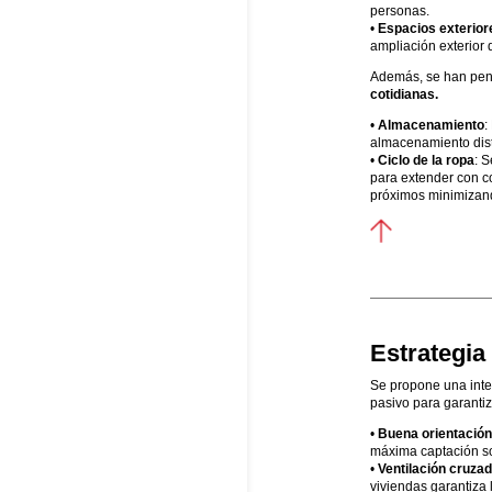
personas.
•
Espacios exterior
ampliación exterior d
Además, se han pen
cotidianas.
•
Almacenamiento
:
almacenamiento distr
•
Ciclo de la ropa
: 
para extender con c
próximos minimizand
Estrategia
Se propone una inte
pasivo para garanti
•
Buena orientación
máxima captación so
•
Ventilación cruzad
viviendas garantiza 