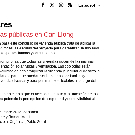
Español
res
das públicas en Can Llong
para este concurso de vivienda pública trata de aplicar la
en todas las escalas del proyecto para garantizar un uso más
s espacios íntimos y comunitarios.
ción prioriza que todas las viviendas gocen de las mismas
entación solar, vistas y ventilación. Las tipologías están
oluntad de desjerarquizar la vivienda y facilitar el desarrollo
dianas, para que puedan ser habitadas por familias y
encia diversas y para permitir usos flexibles a lo largo del
do en cuenta que el acceso al edificio y la ubicación de los
es potencie la percepción de seguridad y sume vitalidad al
ciembre 2018, Sabadell
ee y Ramón Martí.
ietat Orgànica, Pablo Seral.