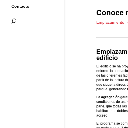
Contacto
Conoce m
Emplazamiento i o
Emplazami
edificio
El edificio se ha pro
entorno: la alineaci
de las diferentes fa
partir de la lectur
que sigue la direcci
parque, generando u
La
agregación
gara
condiciones de asole
parte, que todas la
habitaciones dobles. 
acceso.
El programa se co
en cada planta, 3 de