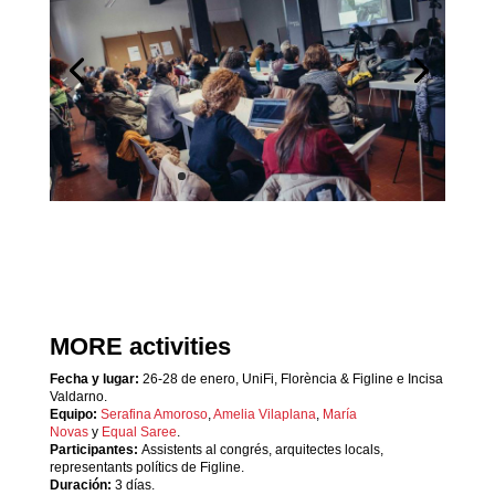
MORE activities
Fecha y lugar:
26-28 de enero, UniFi, Florència & Figline e Incisa
Valdarno.
Equipo:
Serafina Amoroso
,
Amelia Vilaplana
,
María
Novas
y
Equal Saree
.
Participantes:
Assistents al congrés, arquitectes locals,
representants polítics de Figline.
Duración:
3 días.