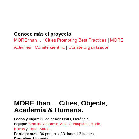
Conoce más el proyecto
MORE than…
|
Cities Promoting Best Practices
|
MORE
Activities
|
Comité científic
|
Comité organitzador
MORE than… Cities, Objects,
Academia & Humans.
Fecha y lugar:
26 de gener, UniFi, Florència.
Equipo:
Serafina Amoroso
,
Amelia Vilaplana
,
María
Novas
y
Equal Saree
.
Participantes:
36 ponents. 33 dones i 3 homes.
Duración:
1 jornada.