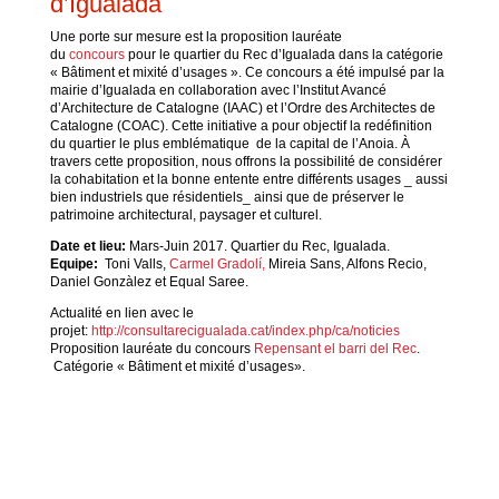
d’Igualada
Une porte sur mesure est la proposition lauréate
du
concours
pour le quartier du Rec d’Igualada dans la catégorie
« Bâtiment et mixité d’usages ». Ce concours a été impulsé par la
mairie d’Igualada en collaboration avec l’Institut Avancé
d’Architecture de Catalogne (IAAC) et l’Ordre des Architectes de
Catalogne (COAC). Cette initiative a pour objectif la redéfinition
du quartier le plus emblématique de la capital de l’Anoia. À
travers cette proposition, nous offrons la possibilité de considérer
la cohabitation et la bonne entente entre différents usages _ aussi
bien industriels que résidentiels_ ainsi que de préserver le
patrimoine architectural, paysager et culturel.
Date et lieu:
Mars-Juin 2017. Quartier du Rec, Igualada.
Equipe:
Toni Valls,
Carmel Gradolí,
Mireia Sans, Alfons Recio,
Daniel Gonzàlez et Equal Saree.
Actualité en lien avec le
projet:
http://consultarecigualada.cat/index.php/ca/noticies
Proposition lauréate du concours
Repensant el barri del Rec
.
Catégorie « Bâtiment et mixité d’usages».