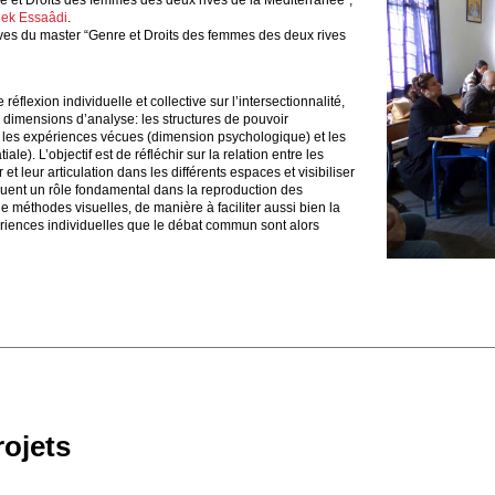
e et Droits des femmes des deux rives de la Méditerranée”,
lek Essaâdi
.
ves du master “Genre et Droits des femmes des deux rives
réflexion individuelle et collective sur l’intersectionnalité,
3 dimensions d’analyse: les structures de pouvoir
, les expériences vécues (dimension psychologique) et les
ale). L’objectif est de réfléchir sur la relation entre les
 et leur articulation dans les différents espaces et visibiliser
ouent un rôle fondamental dans la reproduction des
de méthodes visuelles, de manière à faciliter aussi bien la
ériences individuelles que le débat commun sont alors
rojets