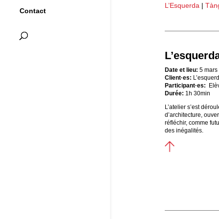
L’Esquerda
|
Tàn
Contact
L’esquerd
Date et lieu:
5 mars 
Client·es:
L’esquerd
Participant·es:
Elè
Durée:
1h 30min
L’atelier s’est déro
d’architecture, ouver
réfléchir, comme futu
des inégalités.