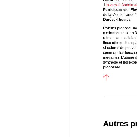
Client:
Master “Genr
Université Abdelma
Participant-es:
Élè
de la Méditerranée”.
Durée:
4 heures.
L’atelier propose une 
mettant en relation 
(dimension sociale)
lieux (dimension spati
structures de pouvoir
comment les lieux j
inégalités. L’usage 
synthèse et les exp
proposées.
Autres p