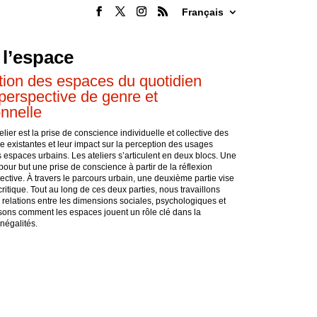
Français
 l’espace
tion des espaces du quotidien
perspective de genre et
onnelle
telier est la prise de conscience individuelle et collective des
e existantes et leur impact sur la perception des usages
 espaces urbains. Les ateliers s’articulent en deux blocs. Une
pour but une prise de conscience à partir de la réflexion
llective. À travers le parcours urbain, une deuxième partie vise
critique. Tout au long de ces deux parties, nous travaillons
 relations entre les dimensions sociales, psychologiques et
ysons comment les espaces jouent un rôle clé dans la
négalités.