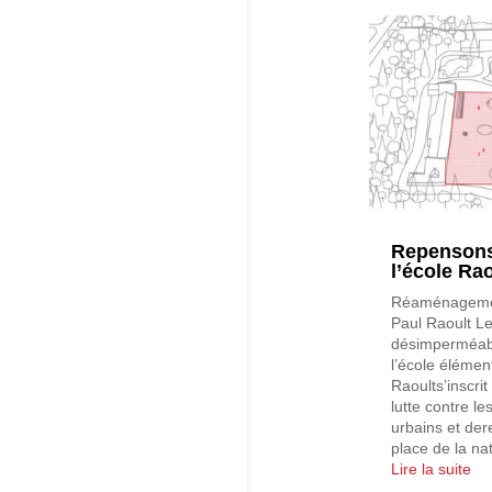
Repensons
l’école Rao
Réaménagement
Paul Raoult L
désimperméabil
l’école élémen
Raoults’inscr
lutte contre le
urbains et de
place de la natu
Lire la suite