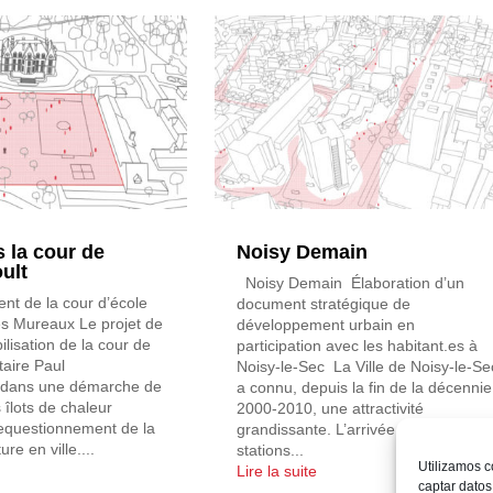
 la cour de
Noisy Demain
ult
Noisy Demain Élaboration d’un
 de la cour d’école
document stratégique de
es Mureaux Le projet de
développement urbain en
isation de la cour de
participation avec les habitant.es à
taire Paul
Noisy-le-Sec La Ville de Noisy-le-Se
it dans une démarche de
a connu, depuis la fin de la décennie
s îlots de chaleur
2000-2010, une attractivité
requestionnement de la
grandissante. L’arrivée de nouvelles
re en ville....
stations...
Utilizamos c
Lire la suite
captar datos