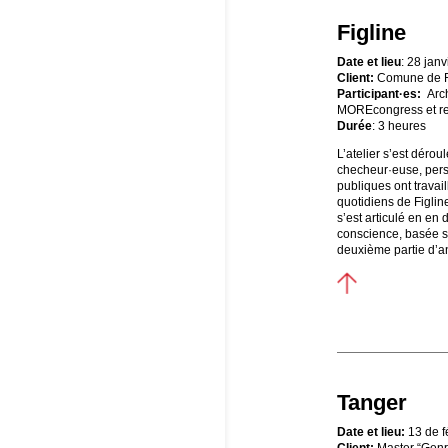
Figline
Date et lieu
: 28 janv
Client:
Comune de Fi
Participant·es:
Arc
MOREcongress et rep
Durée
: 3 heures
L’atelier s’est déro
checheur·euse, pers
publiques ont travai
quotidiens de Figline
s’est articulé en en 
conscience, basée sur
deuxième partie d’an
Tanger
Date et lieu:
13 de f