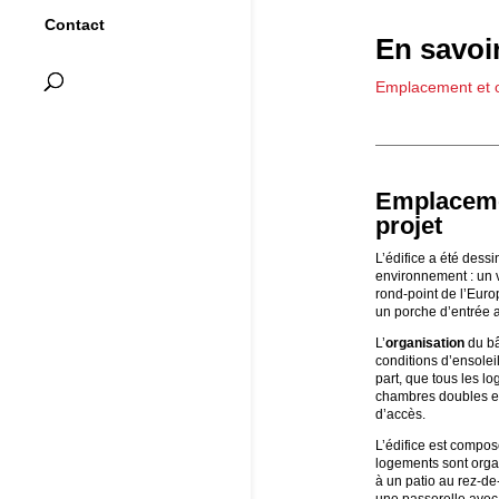
Contact
En savoir
Emplacement et o
Emplaceme
projet
L’édifice a été dessi
environnement : un v
rond-point de l’Europ
un porche d’entrée 
L’
organisation
du bâ
conditions d’ensoleil
part, que tous les l
chambres doubles et,
d’accès.
L’édifice est compo
logements sont organ
à un patio au rez-d
une passerelle avec 