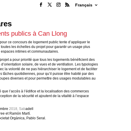
Français
res
nts publics à Can Llong
 pour ce concours de logement public tente d’appliquer le
 toutes les échelles du projet pour garantir un usage plus
 espaces intimes et communautaires.
projet a pour priorité que tous les logements bénéficient des
’orientation solaire, de vues et de ventilation. Les typologies
c la volonté de ne pas hiérarchiser le logement et de faciliter
 tâches quotidiennes, pour qu’il puisse être habité par des
roupes diverses et pour permettre des usages modulables au
é que l’accès à l’édifice et la localisation des commerces
eption de la sécurité et ajoutent de la vitalité à l’espace
embre
2018, Sab
adell
ee et Ramón Martí.
cietat Orgànica, Pablo Seral.