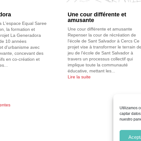
dora
Une cour différente et
amusante
 L'espace Equal Saree
Une cour différente et amusante
on, la formation et
Repenser la cour de récréation de
projet La Generadora
l'école de Sant Salvador à Cercs Ce
t de 10 années
projet vise à transformer le terrain d
 et d'urbanisme avec
jeu de l'école de Sant Salvador à
ovante, concevant des
travers un processus collectif qui
ifs en co-création et
implique toute la communauté
s...
éducative, mettant les...
Lire la suite
entes
Utilizamos c
captar datos
nuestro pane
Acept