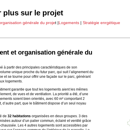
 plus sur le projet
rganisation générale du proje
t |
Logements
|
Stratégie enrgétique
nt et o
rganisation générale du
né à partir des principales caractéristiques de son
olume unique proche du futur parc, qui suit l’alignement du
e et se tourne pour offrir une façade sur le parc, générant
aux logements.
timent garantie que tout les logements aient les mêmes
lement, de vues et de ventilation. La priorité a été, d’une
ogements soient bien orientés, avec 60 m² comportant 2
 d’autre part, que le bâtiment dispose d’un seul noyau
sé de
32 habitations
organisées en deux groupes. 3 des
isées autour d’un palier commun, éclairé et ventilé grâce
e-chaussée. Les 4 autres logements sont accessibles par
vue sur l’espace commun de l’intérieur de la parcelle. Le