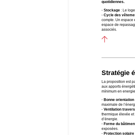
quotidiennes.
· Stockage
: Le log
· Cycle des vêteme
compte. Un espace es
espace de repassage
associés.
Stratégie 
La proposition est pa
aux apports énergèt
mínimum en energie
· Bonne orientation
maximale de l’énergi
· Ventilation traver
thermique élevée et 
d’énergie.
· Forme du bâtimen
exposées.
· Protection solaire