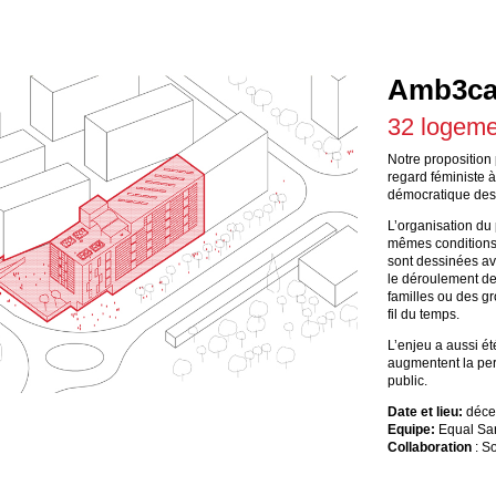
Amb3ca
32 logeme
Notre proposition
regard féministe à
démocratique des
L’organisation du 
mêmes conditions d
sont dessinées ave
le déroulement des
familles ou des g
fil du temps.
L’enjeu a aussi ét
augmentent la perc
public.
Date et lieu:
déc
Equipe:
Equal Sar
Collaboration
: So