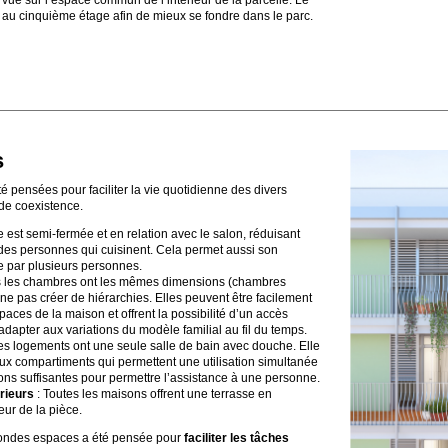
t au cinquième étage afin de mieux se fondre dans le parc.
s
té pensées pour faciliter la vie quotidienne des divers
de coexistence.
e est semi-fermée et en relation avec le salon, réduisant
 des personnes qui cuisinent. Cela permet aussi son
ée par plusieurs personnes.
s les chambres ont les mêmes dimensions (chambres
ne pas créer de hiérarchies. Elles peuvent être facilement
paces de la maison et offrent la possibilité d’un accès
dapter aux variations du modèle familial au fil du temps.
Les logements ont une seule salle de bain avec douche. Elle
x compartiments qui permettent une utilisation simultanée
ns suffisantes pour permettre l’assistance à une personne.
rieurs
: Toutes les maisons offrent une terrasse en
ur de la pièce.
tiondes espaces a été pensée pour
faciliter les tâches