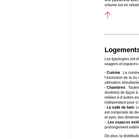
volume est en retrai
Logement
Les typologies ont é
usagers et espaces 
· Cuisine
: La cuisin
l’exclusion de la ou
utilisation simultan
· Chambres
: Toute
doubles) de façon à 
reliées à d’autres es
indépendant pour s’a
· La salle de bain
: 
est composée de deu
et avec des dimensio
· Les espaces exté
prolongement extérie
De plus, la distribu