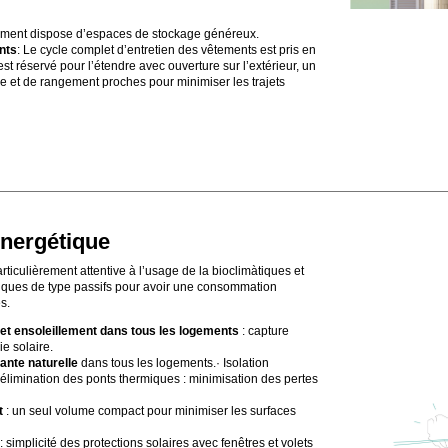
ement dispose d’espaces de stockage généreux.
nts
: Le cycle complet d’entretien des vêtements est pris en
t réservé pour l’étendre avec ouverture sur l’extérieur, un
 et de rangement proches pour minimiser les trajets
énergétique
rticulièrement attentive à l’usage de la bioclimàtiques et
iques de type passifs pour avoir une consommation
s.
 et ensoleillement dans tous les logements
: capture
e solaire.
sante naturelle
dans tous les logements.· Isolation
élimination des ponts thermiques : minimisation des pertes
t
: un seul volume compact pour minimiser les surfaces
: simplicité des protections solaires avec fenêtres et volets