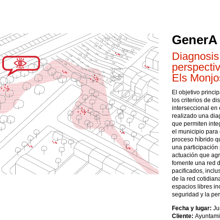
GenerA
Diagnosis
perspecti
Els Monjo
El objetivo princi
los criterios de d
interseccional en
realizado una dia
que permiten inte
el municipio para
proceso híbrido q
una participación
actuación que agr
fomente una red d
pacificados, inclu
de la red cotidia
espacios libres i
seguridad y la pe
Fecha y lugar:
Ju
Cliente:
Ayuntami