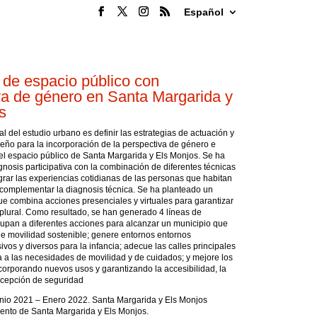
Español
 de espacio público con
va de género en Santa Margarida y
s
pal del estudio urbano es definir las estrategias de actuación y
iseño para la incorporación de la perspectiva de género e
 el espacio público de Santa Margarida y Els Monjos. Se ha
gnosis participativa con la combinación de diferentes técnicas
grar las experiencias cotidianas de las personas que habitan
 complementar la diagnosis técnica. Se ha planteado un
ue combina acciones presenciales y virtuales para garantizar
 plural. Como resultado, se han generado 4 líneas de
upan a diferentes acciones para alcanzar un municipio que
e movilidad sostenible; genere entornos entornos
sivos y diversos para la infancia; adecue las calles principales
na a las necesidades de movilidad y de cuidados; y mejore los
ncorporando nuevos usos y garantizando la accesibilidad, la
rcepción de seguridad
nio 2021 – Enero 2022. Santa Margarida y Els Monjos
ento de Santa Margarida y Els Monjos.