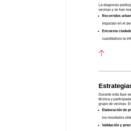
La diagnosis partici
vecinas y se han rea
Recorridos urba
impactan en el des
Encuesta ciudada
cuantitativos la i
Estrategia
Durante esta fase se
técnica y participad
grupo de vecinas. Es
Elaboración de p
los resultados obt
Validación y prio