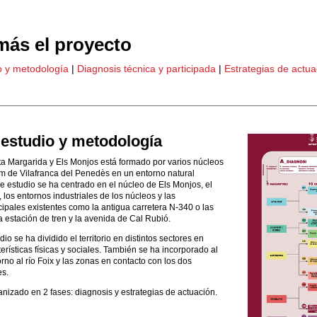
ás el proyecto
o y metodología
|
Diagnosis técnica y participada
|
Estrategias de actua
estudio y metodología
ta Margarida y Els Monjos está formado por varios núcleos
km de Vilafranca del Penedès en un entorno natural
de estudio se ha centrado en el núcleo de Els Monjos, el
 los entornos industriales de los núcleos y las
ncipales existentes como la antigua carretera N-340 o las
a estación de tren y la avenida de Cal Rubió.
io se ha dividido el territorio en distintos sectores en
terísticas físicas y sociales. También se ha incorporado al
orno al río Foix y las zonas en contacto con los dos
es.
anizado en 2 fases: diagnosis y estrategias de actuación.