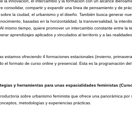
 de la innovación, el intercambio y la formación con un alcance iberoam
e consolidar, compartir y expandir una línea de pensamiento y de prác
sobre la ciudad, el urbanismo y el diseño. También busca generar nu
nocimiento, basadas en la horizontalidad, la transversalidad, la interdis
. Al mismo tiempo, quiere promover un intercambio constante entre la te
erar aprendizajes aplicados y vinculados al territorio y a las realidade
as estamos ofreciendo 4 formaciones estacionales (invierno, primavera
 el formato de curso online y presencial. Esta es la programación de
egias y herramientas para unas espacialidades feministas (Curso
troductoria sobre urbanismo feminista que ofrece una panorámica por 
onceptos, metodologías y experiencias prácticas.