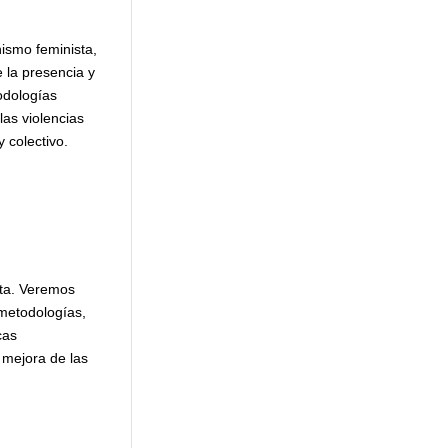
nismo feminista,
e la presencia y
odologías
las violencias
 colectivo.
sta. Veremos
 metodologías,
cas
 mejora de las