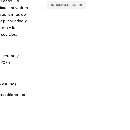
ericano. La
URBANISME TÀCTIC
tica innovadora
evas formas de
ciplinariedad y
oría y la
s sociales.
, verano y
l 2025:
 online)
sus diferentes