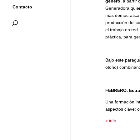
género
, a partir
Contacto
Generadora quier
más democrática 
producción del co
el trabajo en red
práctica, para gen
Bajo este paragu
otoño) combinando
FEBRERO. Estrat
Una formación in
aspectos clave: c
+ info