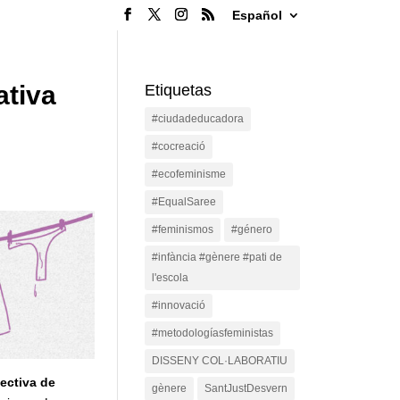
Español
ativa
Etiquetas
#ciudadeducadora
#cocreació
#ecofeminisme
#EqualSaree
#feminismos
#género
#infància #gènere #pati de
l'escola
#innovació
#metodologíasfeministas
DISSENY COL·LABORATIU
ectiva de
gènere
SantJustDesvern