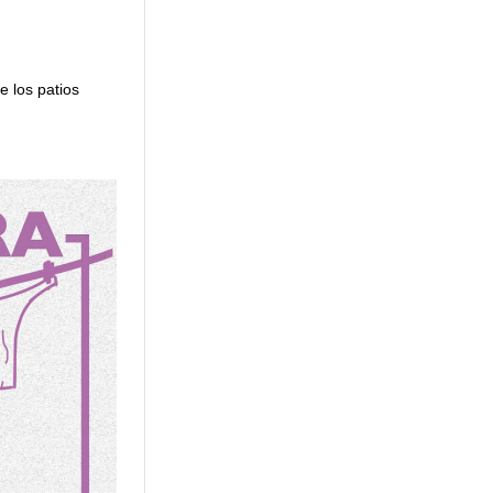
e los patios
.