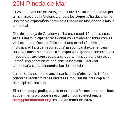
25N Pineda de Mar
El 25 de novembre de 2025, en el marc del Dia Internacional per
a l’Eliminació de la Violència envers les Dones, s’ha dut a terme
una marxa exploratòria nocturna a Pineda de Mar, oberta a tota la
comunitat.
Des de la plaça de Catalunya, s’ha recorregut diferents carrers i
espais del municipi per reflexionar col·lectivament sobre com es
viu i es percep l’espai públic des d’una mirada feminista i
inclusiva. Al llarg del recorregut s’han compartit experiències i
observacions, i s’han identificat espais que generen incomoditat i
inseguretat, així com espais amb oportunitats de transformació.
També s’ha posat en valor el teixit associatiu i l’activitat
comunitària com a elements clau del municipi.
La marxa ha estat un exercici participatiu d’observació i diàleg,
orientat a recollir mirades diverses i impulsar millores cap a un
municipi més inclusiu.
Si no has pogut participar a la marxa, pots fer-nos arribar els teus
suggeriments o propostes escrivint un correu electrònic a
siad@pinedademar.org
fins al 8 de febrer de 2026.