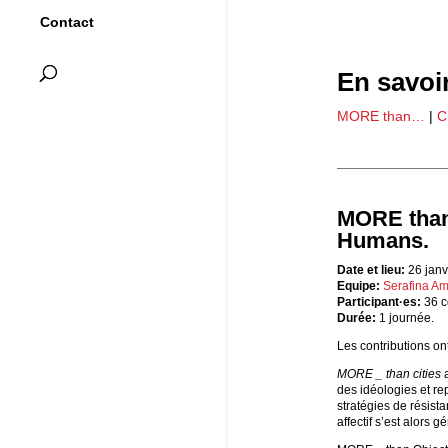
Contact
En savoir
MORE than…
|
C
MORE than
Humans.
Date et lieu:
26 janvi
Equipe:
Serafina A
Participant·e
s:
36 c
Durée:
1 journée.
Les contributions on
MORE _ than cities
a
des idéologies et re
stratégies de résista
affectif s’est alors g