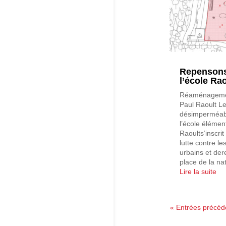
Repensons
l’école Rao
Réaménagement
Paul Raoult L
désimperméabil
l’école élémen
Raoults’inscr
lutte contre le
urbains et de
place de la natu
Lire la suite
« Entrées précéd