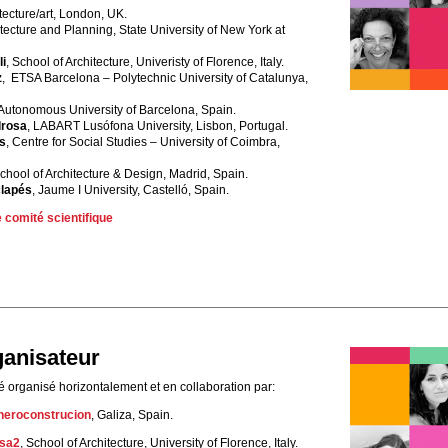
tecture/art, London, UK.
itecture and Planning, State University of New York at
li
, School of Architecture, Univeristy of Florence, Italy.
z
, ETSA Barcelona – Polytechnic University of Catalunya,
 Autonomous University of Barcelona, Spain.
drosa
, LABART Lusófona University, Lisbon, Portugal.
s
, Centre for Social Studies – University of Coimbra,
School of Architecture & Design, Madrid, Spain.
clapés
, Jaume I University, Castelló, Spain.
e comité scientifique
anisateur
organisé horizontalement et en collaboration par:
eroconstrucion
, Galiza, Spain.
sa2
, School of Architecture, University of Florence, Italy.