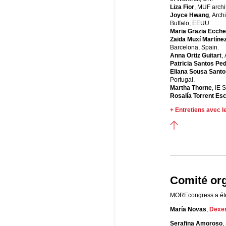
Liza Fior
, MUF archi
Joyce Hwang
, Arch
Buffalo, EEUU.
Maria Grazia Ecche
Zaida Muxí Martíne
Barcelona, Spain.
Anna Ortiz Guitart
,
Patricia Santos Pe
Eliana Sousa Santo
Portugal.
Martha Thorne
, IE 
Rosalía Torrent Es
+ Entretiens avec l
Comité org
MOREcongress a été 
María Novas
,
Dexen
Serafina Amoroso
,