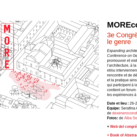
MOREco
3e Congrès
le genre
Expanding architec
Conference on Ge
promouvoir et visi
l’architecture, à l
et/ou interviennen
rencontre et de dé
et la pratique ain
qui participent à 
contient un forum 
les expériences à 
Date et lieu :
26-2
Equipe:
Serafina 
de
dexeneroconst
Fotos:
de
Alba So
+
Web del congré
+ Book of Abstra