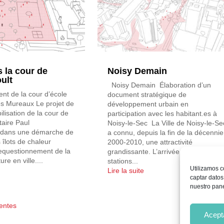
 la cour de
Noisy Demain
ult
Noisy Demain Élaboration d’un
 de la cour d’école
document stratégique de
es Mureaux Le projet de
développement urbain en
isation de la cour de
participation avec les habitant.es à
taire Paul
Noisy-le-Sec La Ville de Noisy-le-Se
it dans une démarche de
a connu, depuis la fin de la décennie
s îlots de chaleur
2000-2010, une attractivité
requestionnement de la
grandissante. L’arrivée de nouvelles
re en ville....
stations...
Utilizamos c
Lire la suite
captar datos
nuestro pane
entes
Acept