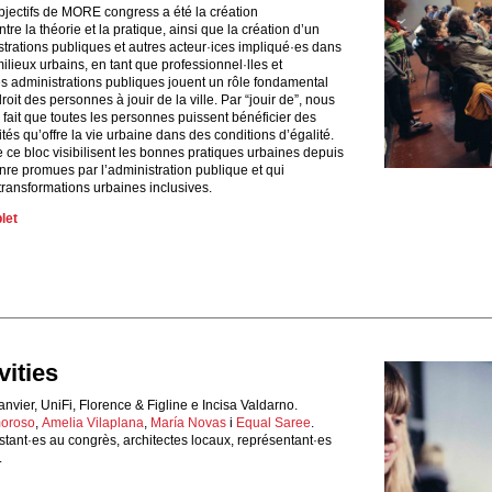
bjectifs de MORE congress a été la création
tre la théorie et la pratique, ainsi que la création d’un
trations publiques et autres acteur·ices impliqué·es dans
ilieux urbains, en tant que professionnel·lles et
s administrations publiques jouent un rôle fondamental
roit des personnes à jouir de la ville. Par “jouir de”, nous
 fait que toutes les personnes puissent bénéficier des
tés qu’offre la vie urbaine dans des conditions d’égalité.
 ce bloc visibilisent les bonnes pratiques urbaines depuis
nre promues par l’administration publique et qui
transformations urbaines inclusives.
plet
ities
anvier, UniFi, Florence & Figline e Incisa Valdarno.
moroso
,
Amelia Vilaplana
,
María Novas
i
Equal Saree
.
stant·es au congrès, architectes locaux, représentant·es
.