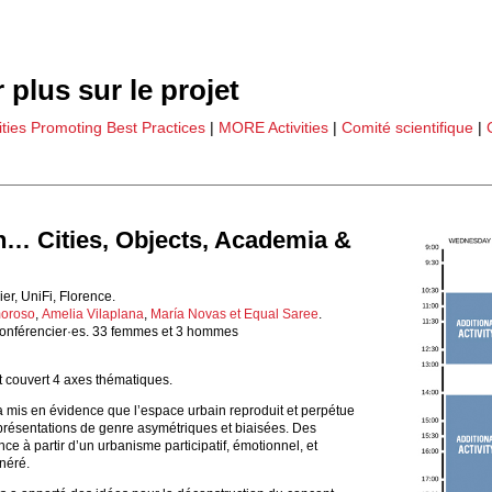
 plus sur le projet
ities Promoting Best Practices
|
MORE Activities
|
Comité scientifique
|
… Cities, Objects, Academia &
er, UniFi, Florence.
moroso
,
Amelia Vilaplana
,
María Novas et
Equal Saree
.
onférencier·es. 33 femmes et 3 hommes
t couvert 4 axes thématiques.
 mis en évidence que l’espace urbain reproduit et perpétue
présentations de genre asymétriques et biaisées. Des
nce à partir d’un urbanisme participatif, émotionnel, et
énéré.