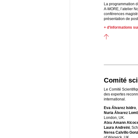
La programmation de
A-MORE, l’atelier No
conférences magistra
présentation de post
+ d’informations su
Comité sci
Le Comité Scientifi
des expertes reconn
international.
Eva Álvarez Isidro
,
Nuria Álvarez Lom
London, UK.
Atxu Amann Alcoc
Laura Andreini
, Sch
Nerea Calvillo Gon
of Warwick, UK.