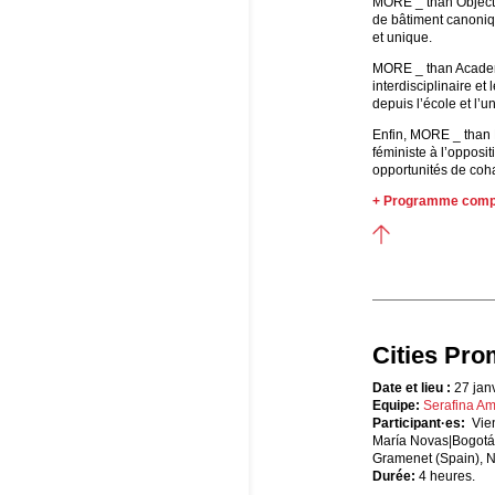
MORE _ than Objects
de bâtiment canoniq
et unique.
MORE _ than Academi
interdisciplinaire et
depuis l’école et l’un
Enfin, MORE _ than H
féministe à l’opposi
opportunités de coha
+ Programme comp
Cities Pro
Date et lieu :
27 janv
Equipe:
Serafina A
Participant·es:
Vie
María Novas|Bogotá
Gramenet (Spain), Nu
Durée:
4 heures.