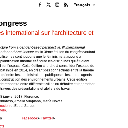
Français
ngress
 international sur l’architecture et
ture from a gender-based perspective. III International
nder and Architecture
est la 3ème édition du congrès voulant
biliser les contributions que le féminisme a apporté à
a planification urbaine et à toute les disciplines qui étudient
t sur l’espace. Cette édition cherche à consolider l’espace de
bat initié en 2014, en créant des connections entre la théorie
si qu’entre les administrations publiques et les autres agents
la construction des environnements urbains. Cette édition
de rencontre entre différentes villes où débattre et rapprocher
travers des présentations et ateliers de travail.
8 janvier 2017, Florence.
Amoroso, Amelia Vilaplana, María Novas
rucion
et Equal Saree.
telo
.
s
Facebook
> i
Twitter
>
cts