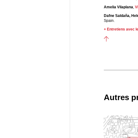
Amelia Vilaplana
,
V
Dafne Saldaña, He
Spain.
+
Entretiens avec l
Autres p