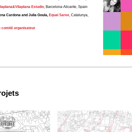
ilaplana&Vilaplana Estudio
, Barcelona-Alicante, Spain
lena Cardona
and Julia Goula,
Equal Saree
, Catalunya,
e comité organisateur
rojets