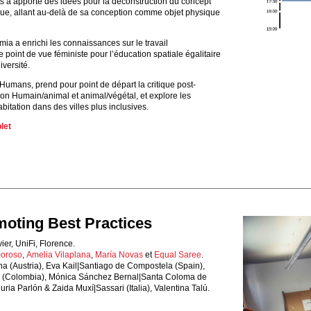
 a apporté des idées pour la déconstruction du concept
ue, allant au-delà de sa conception comme objet physique
a a enrichi les connaissances sur le travail
 le point de vue féministe pour l’éducation spatiale égalitaire
iversité.
umans, prend pour point de départ la critique post-
tion Humain/animal et animal/végétal, et explore les
bitation dans des villes plus inclusives.
let
moting Best Practices
ier, UniFi, Florence.
moroso
,
Amelia Vilaplana
,
María Novas
et
Equal Saree
.
na (Austria), Eva Kail|Santiago de Compostela (Spain),
 (Colombia), Mónica Sánchez Bernal|Santa Coloma de
ria Parlón & Zaida Muxí|Sassari (Italia), Valentina Talú.