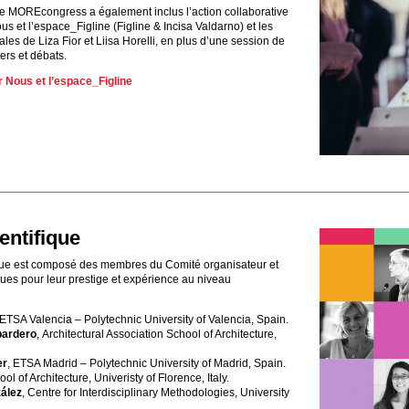
 MOREcongress a également inclus l’action collaborative
us et l’espace_Figline (Figline & Incisa Valdarno) et les
les de Liza Fior et Liisa Horelli, en plus d’une session de
ers et débats.
r Nous et l’espace_Figline
entifique
que est composé des membres du Comité organisateur et
ues pour leur prestige et expérience au niveau
 ETSA Valencia – Polytechnic University of Valencia, Spain.
bardero
, Architectural Association School of Architecture,
er
, ETSA Madrid – Polytechnic University of Madrid, Spain.
ool of Architecture, Univeristy of Florence, Italy.
zález
, Centre for Interdisciplinary Methodologies, University