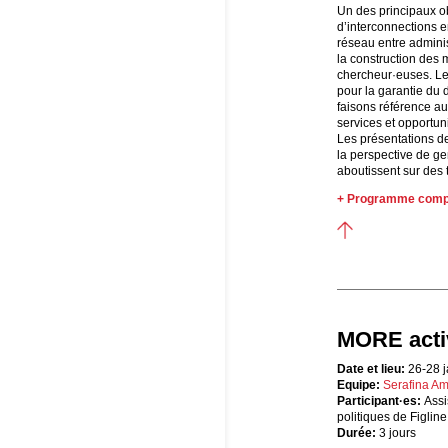
Un des principaux o
d’interconnections en
réseau entre adminis
la construction des m
chercheur·euses. Le
pour la garantie du d
faisons référence au
services et opportuni
Les présentations de
la perspective de ge
aboutissent sur des 
+ Programme com
MORE activ
Date et lieu:
26-28 j
Equipe:
Serafina A
Participant·es:
Assi
politiques de Figline
Durée:
3 jours