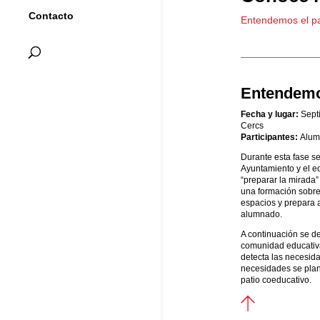
Contacto
Entendemos el pa
Entendemos
Fecha y lugar:
Septi
Cercs
Participantes:
Alum
Durante esta fase se
Ayuntamiento y el eq
“preparar la mirada”
una formación sobre
espacios y prepara a
alumnado.
A continuación se des
comunidad educativa 
detecta las necesida
necesidades se plan
patio coeducativo.