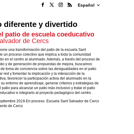
Español
 diferente y divertido
l patio de escuela coeducativo
alvador de Cercs
opone una
transformación del patio de la escuela
S
ant
 de un proceso colectivo que implica a toda la comunidad
do en el centro al alumnado. Además, a través del proceso de
atio y de generación de propuestas de mejora, buscamos:
o de toma de conciencia sobre las desigualdades en el patio
ar red y fomentar la implicación y la interacción de la
va, favorecer la participación activa del alumnado en la
su entorno de aprendizaje, generar criterios y estrategias de
 patio para alcanzar un patio más inclusivo y tratar el patio
ducativo e integrarlo al proyecto pedagógico del centro.
ptiembre 2019-En proceso. Escuela Sant Salvador de Cercs
ento de Cercs