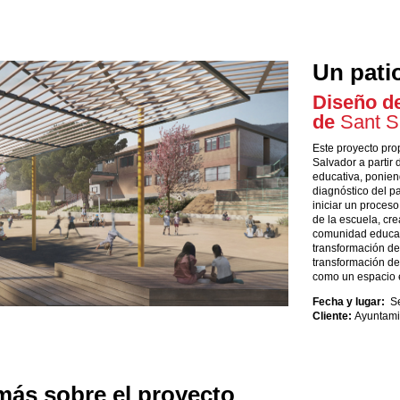
Un patio
Diseño de
de
Sant S
Este proyecto pr
Salvador a partir
educativa, ponien
diagnóstico del p
iniciar un proces
de la escuela, cre
comunidad educati
transformación de 
transformación del
como un espacio e
Fecha y lugar:
Se
Cliente:
Ayuntami
ás sobre el proyecto